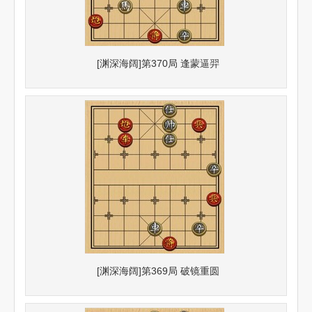
[渊深海阔]第370局 逢蒙逼羿
[渊深海阔]第369局 破镜重圆