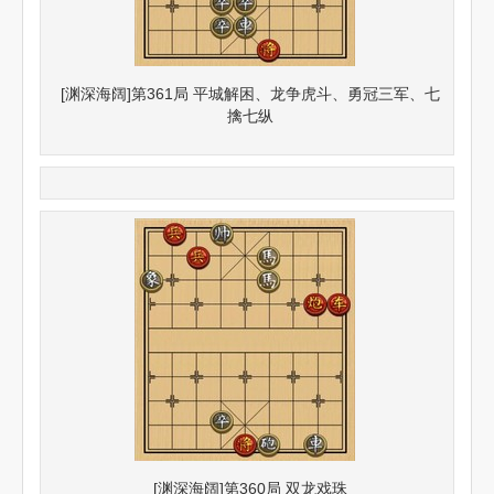
[渊深海阔]第361局 平城解困、龙争虎斗、勇冠三军、七
擒七纵
[渊深海阔]第360局 双龙戏珠