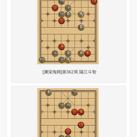
[渊深海阔]第362局 隔江斗智