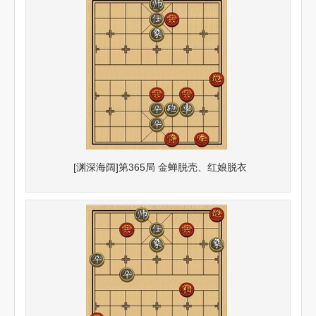
[渊深海阔]第365局 金蝉脱壳、红娘脱衣