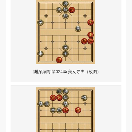
[渊深海阔]第024局 美女寻夫（改图）