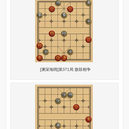
[渊深海阔]第371局 旗鼓相争