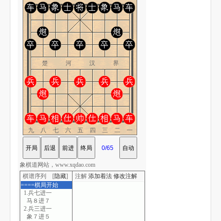
楚 河 汉 界
九八七六五四三二一
象棋道网站，www.xqdao.com
棋谱序列 [
隐藏
]
注解
添加着法
修改注解
====棋局开始
1.兵七进一
马８进７
2.兵三进一
象７进５