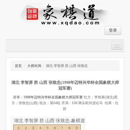
登录
首页
大师对局
首页
/
大师对局
/
湖北 李智屏 胜 山西 张致忠
中国象棋经典残局
湖北 李智屏 胜 山西 张致忠(1998年迈特兴华杯全国象棋大师
象棋棋谱
冠军赛)
残局破解
赛事：
1998年迈特兴华杯全国象棋大师冠军赛
红方：李智屏(湖北)
黑
方：张致忠(山西)
轮次：第04轮
开局：E08 两头蛇对进右马
结果：红
象棋小游戏
胜
湖北 李智屏 胜 山西 张致忠-象棋道
１２３４５６７８９