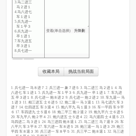
3.马二进三
马２进１
4.马八进七
车１进１
5.兵九进一
车１平３
变着(单击选择)
升
降
删
6.兵九进一
卒１进１
7.车九进五
卒３进１
8.兵七进一
炮８进２
9.兵七进一
炮２进２
10.车九退一
收藏本局
挑战当前局面
马１进３
11.相三进五
士６进５
1. 兵七进一 马８进７ 2. 兵三进一 象７进５ 3. 马二进三 马２进１ 4. 马
12.炮二退一
八进七 车１进１ 5. 兵九进一 车１平３ 6. 兵九进一 卒１进１ 7. 车九进
马３退１
五 卒３进１ 8. 兵七进一 炮８进２ 9. 兵七进一 炮２进２ 10. 车九退一 马
13.马七进六
１进３ 11. 相三进五 士６进５ 12. 炮二退一 马３退１ 13. 马七进六 车３
车３进７
进７ 14. 仕四进五 车３退４ 15. 炮八平九 马１退３ 16. 车一平四 车９平
14.仕四进五
６ 17. 车四进九 士５退６ 18. 炮二平三 炮２退２ 19. 炮九平六 士６进５
车３退４
20. 车九平八 炮２平４ 21. 炮六进五 士５进４ 22. 马六退四 士４退５ 23.
15.炮八平九
马四进二 马３进１ 24. 马三进四 炮８退１ 25. 马二进三 马７退９ 26. 车
马１退３
八平六 车３平８ 27. 车六进一 车８进５ 28. 炮三退一 马１进３ 29. 炮三
16.车一平四
平四 车８退３ 30. 兵三进一 车８平５ 31. 兵三平二 炮８退１ 32. 马三进
车９平６