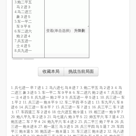
3.炮二平五
马２进３
4.马二进三
象３进５
5.车一平二
车９平８
变着(单击选择)
升
降
删
6.车二进六
炮２进４
7.兵五进一
士４进５
8.兵九进一
炮２平３
9.兵五进一
卒５进１
10.兵三进一
收藏本局
挑战当前局面
车１平２
11.兵三进一
炮８平９
1. 兵七进一 卒７进１ 2. 马八进七 马８进７ 3. 炮二平五 马２进３ 4. 马
12.车二平四
二进三 象３进５ 5. 车一平二 车９平８ 6. 车二进六 炮２进４ 7. 兵五进
卒５进１
一 士４进５ 8. 兵九进一 炮２平３ 9. 兵五进一 卒５进１ 10. 兵三进一 车
13.车九平八
１平２ 11. 兵三进一 炮８平９ 12. 车二平四 卒５进１ 13. 车九平八 车８
车８进６
进６ 14. 兵三进一 车８平７ 15. 兵三进一 车７进１ 16. 兵三平二 车７进
14.兵三进一
１ 17. 车四退三 车２进６ 18. 仕六进五 炮９退１ 19. 相三进一 炮９平７
车８平７
20. 炮八平九 车２进３ 21. 马七退八 炮３平５ 22. 帅五平六 车７退４ 23.
15.兵三进一
炮五进二 车７平４ 24. 炮九平六 车４进２ 25. 兵二平三 炮７平８ 26. 兵
车７进１
三进一 炮８进８ 27. 相一退三 马３进５ 28. 兵三平四 马５退７ 29. 车四
16.兵三平二
平三 炮８退５ 30. 炮五进一 炮８退１ 31. 车三进三 炮８进２ 32. 马八进
车７进１