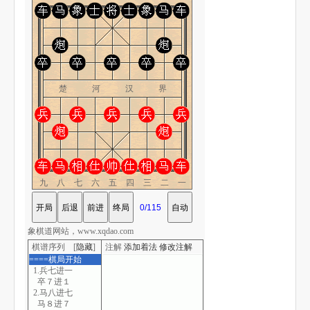
楚 河 汉 界
九八七六五四三二一
象棋道网站，www.xqdao.com
棋谱序列 [
隐藏
]
注解
添加着法
修改注解
====棋局开始
1.兵七进一
卒７进１
2.马八进七
马８进７