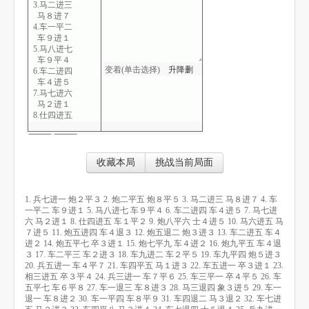
3.马二进三
马８进７
4.车一平二
车９进１
5.马八进七
车９平４
变着(单击选择)
升
降
删
6.车二进四
车４进５
7.马七进六
马２进１
8.仕四进五
车１平２
9.炮八平六
士４进５
10.马六进五
收藏本局
挑战当前局面
马７进５
11.炮五进四
车４退３
1. 兵七进一 炮２平３ 2. 炮二平五 炮８平５ 3. 马二进三 马８进７ 4. 车
12.炮五退二
一平二 车９进１ 5. 马八进七 车９平４ 6. 车二进四 车４进５ 7. 马七进
炮３进３
六 马２进１ 8. 仕四进五 车１平２ 9. 炮八平六 士４进５ 10. 马六进五 马
13.车二进五
７进５ 11. 炮五进四 车４退３ 12. 炮五退二 炮３进３ 13. 车二进五 车４
车４进２
进２ 14. 炮五平七 卒３进１ 15. 炮七平九 车４进２ 16. 炮九平五 车４退
14.炮五平七
３ 17. 车二平三 车２进３ 18. 车九进二 车２平５ 19. 车九平四 炮５进３
卒３进１
20. 兵五进一 车４平７ 21. 车四平五 马１进３ 22. 车五进一 卒３进１ 23.
15.炮七平九
相三进五 卒３平４ 24. 兵三进一 车７平６ 25. 车三平一 卒４平５ 26. 车
车４进２
五平七 车６平８ 27. 车一退三 车８进３ 28. 马三退四 象３进５ 29. 车一
16.炮九平五
退一 车８进２ 30. 车一平四 车８平９ 31. 车四退二 马３退２ 32. 车七进
车４退３