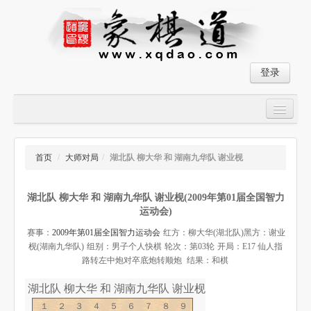
登录
首页
大师对局
首页
/
大师对局
/
湖北队 柳大华 和 湖南九华队 谢业枧
中国象棋经典残局
湖北队 柳大华 和 湖南九华队 谢业枧(2009年第01届全国智力
象棋棋谱
运动会)
残局破解
赛事：
2009年第01届全国智力运动会
红方：柳大华(湖北队)
黑方：谢业
枧(湖南九华队)
组别：男子个人快棋
轮次：第03轮
开局：E17 仙人指
象棋小游戏
路转左中炮对卒底炮转顺炮
结果：和棋
湖北队 柳大华 和 湖南九华队 谢业枧-象棋道
１２３４５６７８９