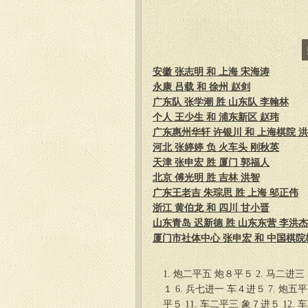
安徽 张志明 和 上海 宋海涛
永康 吕载 和 徐州 赵剑
广东队 张学潮 胜 山东队 李翰林
个人 王少生 和 浦东新区 赵玮
广东惠州华轩 许银川 和 上海棋院 
河北 张婷婷 负 火车头 刚秋英
天津 张申宏 胜 厦门 郭福人
北京 傅光明 胜 吉林 洪智
广东王老吉 朱琮思 胜 上海 邬正伟
浙江 黄伯龙 和 四川 甘小晋
山东青岛 迟新德 胜 山东东营 李洪杰
厦门市社体中心 张申宏 和 中国棋院杭
1. 炮二平五 炮８平５ 2. 马二进三
１ 6. 兵七进一 车４进５ 7. 炮五
平５ 11. 车二平三 象７进５ 12.