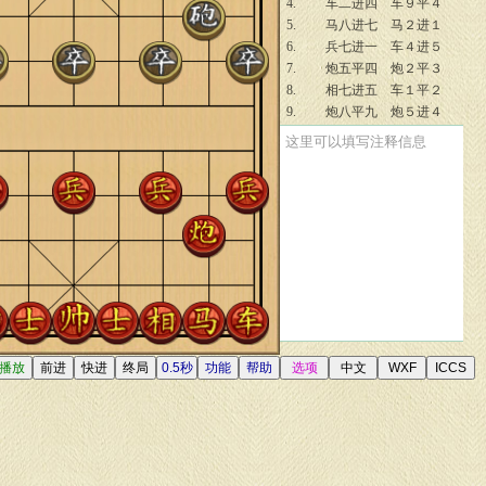
4.
车二进四
车９平４
5.
马八进七
马２进１
6.
兵七进一
车４进５
7.
炮五平四
炮２平３
8.
相七进五
车１平２
9.
炮八平九
炮５进４
10.
马七进五
车４平５
这里可以填写注释信息
11.
车二平三
象７进５
12.
车三进二
车５退２
13.
仕六进五
卒１进１
14.
兵三进一
车２进６
15.
炮九平六
士６进５
16.
兵一进一
马１进２
17.
车三平四
马２进１
18.
马三进四
车２平６
19.
兵三进一
车５平７
20.
马四进六
车６退３
21.
马六进四
车７平６
22.
马四进三
车６退３
23.
车九进三
车６平７
24.
车九进二
车７平６
25.
车九进一
车６进３
26.
车九平七
炮３平１