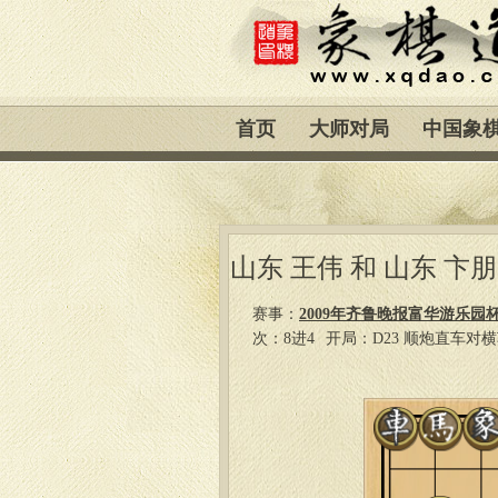
首页
大师对局
中国象
山东 王伟 和 山东 卞
赛事：
2009年齐鲁晚报富华游乐园
次：8进4
开局：D23 顺炮直车对