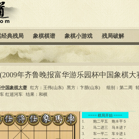
棋经典残局
象棋棋谱
象棋小游戏
残局破解
朋(2009年齐鲁晚报富华游乐园杯中国象棋大
杯中国象棋大赛
红方：王伟(山东)
黑方：卞朋(山东)
组别：第二周
横车 红巡河车
结果：和棋
==== 棋局开始 ====
1.
炮二平五
炮８平５
2.
马二进三
马８进７
3.
车一平二
车９进１