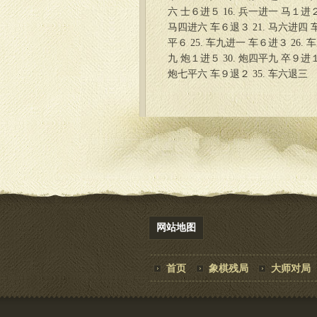
六 士６进５ 16. 兵一进一 马１进２
马四进六 车６退３ 21. 马六进四 车
平６ 25. 车九进一 车６进３ 26.
九 炮１进５ 30. 炮四平九 卒９进１
炮七平六 车９退２ 35. 车六退三
网站地图
首页
象棋残局
大师对局