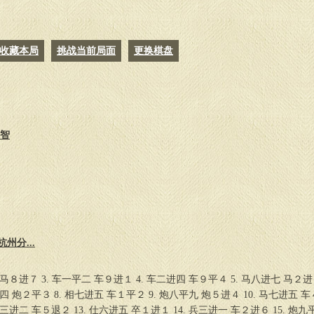
27.
炮六平七
车６平２
28.
车七平九
士５进４
29.
炮七平九
炮１进５
收藏本局
挑战当前局面
更换棋盘
30.
炮四平九
卒９进１
31.
兵一进一
车２平９
32.
炮九平七
车９进２
33.
车九平六
士４退５
34.
炮七平六
车９退２
35.
车六退三
洪智
州分...
 马８进７ 3. 车一平二 车９进１ 4. 车二进四 车９平４ 5. 马八进七 马２进
平四 炮２平３ 8. 相七进五 车１平２ 9. 炮八平九 炮５进４ 10. 马七进五 车
 车三进二 车５退２ 13. 仕六进五 卒１进１ 14. 兵三进一 车２进６ 15. 炮九