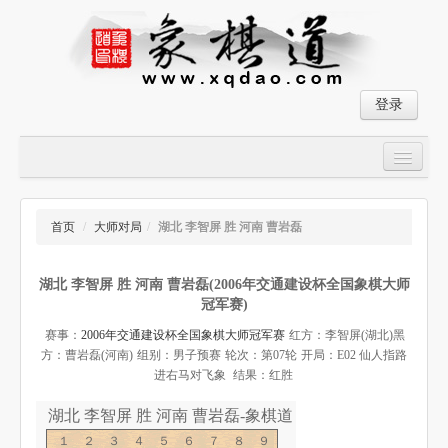
登录
首页
大师对局
首页
/
大师对局
/
湖北 李智屏 胜 河南 曹岩磊
中国象棋经典残局
湖北 李智屏 胜 河南 曹岩磊(2006年交通建设杯全国象棋大师
象棋棋谱
冠军赛)
残局破解
赛事：
2006年交通建设杯全国象棋大师冠军赛
红方：李智屏(湖北)
黑
方：曹岩磊(河南)
组别：男子预赛
轮次：第07轮
开局：E02 仙人指路
象棋小游戏
进右马对飞象
结果：红胜
湖北 李智屏 胜 河南 曹岩磊-象棋道
１２３４５６７８９