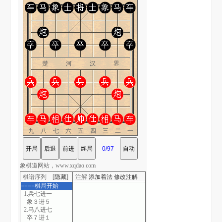
楚 河 汉 界
九八七六五四三二一
象棋道网站，www.xqdao.com
棋谱序列 [
隐藏
]
注解
添加着法
修改注解
====棋局开始
1.兵七进一
象３进５
2.马八进七
卒７进１