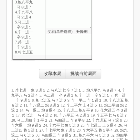
3.炮八平九
马８进７
4.车九平八
马２进４
5.马二进一
卒９进１
变着(单击选择)
升
降
删
6.车一进一
卒９进１
7.兵一进一
车９进５
8.相七进五
马７进６
9.车一平三
车１进１
10.车八进五
收藏本局
挑战当前局面
炮８进２
11.车八退二
炮８进２
1. 兵七进一 象３进５ 2. 马八进七 卒７进１ 3. 炮八平九 马８进７ 4. 车
12.车三平六
九平八 马２进４ 5. 马二进一 卒９进１ 6. 车一进一 卒９进１ 7. 兵一进
士４进５
一 车９进５ 8. 相七进五 马７进６ 9. 车一平三 车１进１ 10. 车八进五 炮
13.炮二平四
８进２ 11. 车八退二 炮８进２ 12. 车三平六 士４进５ 13. 炮二平四 炮２
炮２退２
退２ 14. 马一退三 炮８退４ 15. 车八进三 炮８平９ 16. 仕六进五 卒３进
14.马一退三
１ 17. 兵七进一 马４进２ 18. 车八平五 马２进３ 19. 车五平七 马６进７
炮８退４
20. 马三进四 车１平２ 21. 马四进三 车９平８ 22. 车六进五 马７退６ 23.
15.车八进三
车六退一 炮９进２ 24. 车六平七 象５进３ 25. 车七进三 士５退４ 26. 马
炮８平９
三进四 将５进１ 27. 车七平六 象７进５ 28. 车六平五 将５平４ 29. 炮九
16.仕六进五
退二 马６进５ 30. 马四退五 车８退２ 31. 炮九平六 马５进３ 32. 炮四平
卒３进１