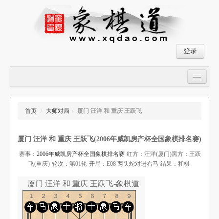
登录
首页
大师对局
首页
/
大师对局
/
厦门 汪洋 和 重庆 王跃飞
中国象棋经典残局
厦门 汪洋 和 重庆 王跃飞(2006年威凯房产杯全国象棋排名赛)
象棋棋谱
赛事：
2006年威凯房产杯全国象棋排名赛
红方：汪洋(厦门)
黑方：王跃
残局破解
飞(重庆)
轮次：第01轮
开局：E08 两头蛇对进右马
结果：和棋
象棋小游戏
厦门 汪洋 和 重庆 王跃飞-象棋道
１２３４５６７８９