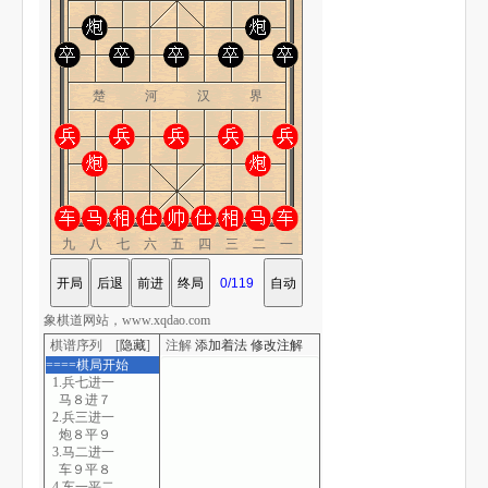
楚 河 汉 界
九八七六五四三二一
象棋道网站，www.xqdao.com
棋谱序列 [
隐藏
]
注解
添加着法
修改注解
====棋局开始
1.兵七进一
马８进７
2.兵三进一
炮８平９
3.马二进一
车９平８
4.车一平二