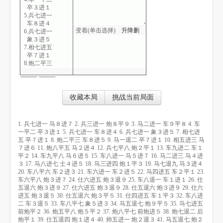
卒３进１
5.兵七进一
车８进４
变着(单击选择)
升
降
删
6.兵七进一
象３进５
7.相七进五
卒７进１
8.炮二平三
车８进５
9.马一退二
卒７进１
10.相五进三
收藏本局
挑战当前局面
马７进６
11.炮八平五
马２进４
1. 兵七进一 马８进７ 2. 兵三进一 炮８平９ 3. 马二进一 车９平８ 4. 车
12.兵七平八
一平二 卒３进１ 5. 兵七进一 车８进４ 6. 兵七进一 象３进５ 7. 相七进
炮２平１
五 卒７进１ 8. 炮二平三 车８进５ 9. 马一退二 卒７进１ 10. 相五进三 马
13.车九进二
７进６ 11. 炮八平五 马２进４ 12. 兵七平八 炮２平１ 13. 车九进二 车１
车１平２
平２ 14. 车九平八 马６进５ 15. 车八进一 马５进７ 16. 马二进三 马４进
14.车九平八
３ 17. 马八进七 士４进５ 18. 马三进四 炮１平３ 19. 马七退九 马３进４
马６进５
20. 车八平六 车２进３ 21. 车六进一 车２进５ 22. 马四进五 车２平１ 23.
15.车八进一
车六平八 炮３进７ 24. 仕六进五 炮３退９ 25. 车八退一 车１进１ 26. 仕
马５进７
五退六 炮３进９ 27. 仕六进五 炮３退９ 28. 仕五退六 炮３进９ 29. 仕六
16.马二进三
进五 炮３退５ 30. 仕五退六 炮３平５ 31. 仕四进五 车１平３ 32. 车八进
马４进３
二 车３退５ 33. 车八平七 象５进３ 34. 马五退七 炮９平５ 35. 马七进五
17.马八进七
前炮平２ 36. 炮五平八 炮５平２ 37. 炮八平七 前炮进５ 38. 炮七退二 后
士４进５
炮平１ 39. 仕五退四 炮１进４ 40. 帅五进一 炮２退３ 41. 马五退七 炮２
18.马三进四