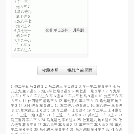
3.车一平二
炮８平７
4.马八进九
象７进５
5.炮八平七
炮２进２
变着(单击选择)
升
降
删
6.兵七进一
炮２平７
7.车九平八
车１平６
8.车八进六
车６进４
9.车八平七
马８进６
10.炮五平六
收藏本局
挑战当前局面
车６平４
11.仕四进五
前炮平６
1. 炮二平五 马２进３ 2. 马二进三 车１进１ 3. 车一平二 炮８平７ 4. 马
12.车七平八
八进九 象７进５ 5. 炮八平七 炮２进２ 6. 兵七进一 炮２平７ 7. 车九平
车４平３
八 车１平６ 8. 车八进六 车６进４ 9. 车八平七 马８进６ 10. 炮五平六 车
13.炮七进五
６平４ 11. 仕四进五 前炮平６ 12. 车七平八 车４平３ 13. 炮七进五 炮７
炮７平３
平３ 14. 相七进五 车３退１ 15. 车二进八 炮６退１ 16. 车八进一 马６进
14.相七进五
８ 17. 炮六进五 士６进５ 18. 车二退一 士５进４ 19. 车二平三 士４退５
车３退１
20. 车三退一 炮３进１ 21. 车三退二 车９平８ 22. 兵九进一 车８进７ 23.
15.车二进八
马三退四 车３平６ 24. 马九进七 车６进４ 25. 仕五进六 炮６进６ 26. 仕
炮６退１
六进五 将５平６ 27. 车八退三 车６退２ 28. 车三平二 车８退２ 29. 车八
16.车八进一
平二 车６平５ 30. 马七进六 车５平４ 31. 马六退四 车４平７ 32. 仕五退
马６进８