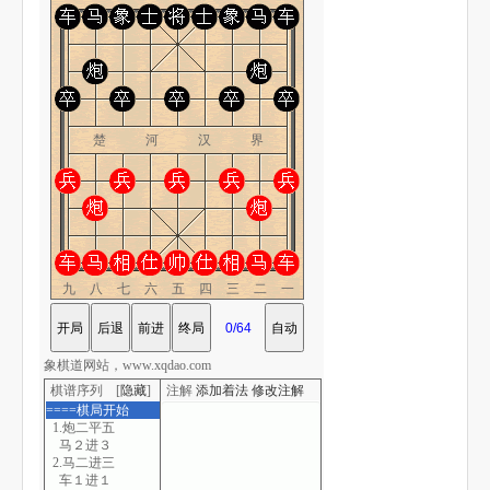
楚 河 汉 界
九八七六五四三二一
象棋道网站，www.xqdao.com
棋谱序列 [
隐藏
]
注解
添加着法
修改注解
====棋局开始
1.炮二平五
马２进３
2.马二进三
车１进１