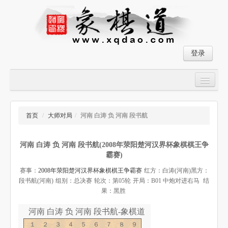
登录
首页
大师对局
首页
/
大师对局
/
河南 白涛 负 河南 段书航
中国象棋经典残局
河南 白涛 负 河南 段书航(2008年荥阳楚河汉界杯象棋棋王争
象棋棋谱
霸赛)
残局破解
赛事：
2008年荥阳楚河汉界杯象棋棋王争霸赛
红方：白涛(河南)
黑方：
段书航(河南)
组别：总决赛
轮次：第05轮
开局：B01 中炮对进右马
结
象棋小游戏
果：黑胜
河南 白涛 负 河南 段书航-象棋道
１２３４５６７８９