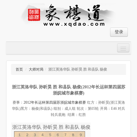
登录
首页
大师对局
首页
/
大师对局
/
浙江英洛华队 孙昕昊 胜 和县队 杨俊
中国象棋经典残局
浙江英洛华队 孙昕昊 胜 和县队 杨俊(2012年长运杯第四届苏
象棋棋谱
浙皖城市象棋赛)
残局破解
赛事：
2012年长运杯第四届苏浙皖城市象棋赛
红方：孙昕昊(浙江英洛
华队)
黑方：杨俊(和县队)
组别：成人组
轮次：第05轮
开局：E46 对兵
象棋小游戏
转兵底炮
结果：红胜
浙江英洛华队 孙昕昊 胜 和县队 杨俊-象棋道
１２３４５６７８９