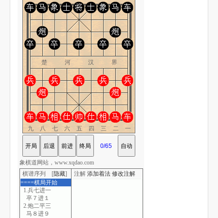
楚 河 汉 界
九八七六五四三二一
象棋道网站，www.xqdao.com
棋谱序列 [
隐藏
]
注解
添加着法
修改注解
====棋局开始
1.兵七进一
卒７进１
2.炮二平三
马８进９