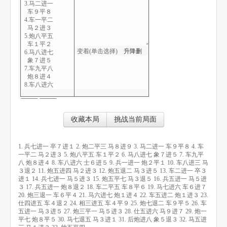
3.马二进一
车９平８
4.车一平二
马２进３
5.炮八平五
车１平２
变着(单击选择)
升
降
删
6.马八进七
象７进５
7.车九平八
炮８进４
8.车八进六
士６进５
9.兵一进一
炮２平１
10.车八进三
收藏本局
挑战当前局面
马３退２
11.炮五进四
马２进３
1. 兵七进一 卒７进１ 2. 炮二平三 马８进９ 3. 马二进一 车９平８ 4. 车
12.炮五退二
一平二 马２进３ 5. 炮八平五 车１平２ 6. 马八进七 象７进５ 7. 车九平
马３进５
八 炮８进４ 8. 车八进六 士６进５ 9. 兵一进一 炮２平１ 10. 车八进三 马
13.车二进一
３退２ 11. 炮五进四 马２进３ 12. 炮五退二 马３进５ 13. 车二进一 卒３
卒３进１
进１ 14. 兵七进一 马５进３ 15. 炮五平七 马３退５ 16. 兵五进一 马５进
14.兵七进一
３ 17. 兵五进一 炮８退２ 18. 车二平五 车８平６ 19. 马七进六 车６进７
马５进３
20. 炮三退一 车６平４ 21. 马六进七 炮１进４ 22. 车五进二 炮１进３ 23.
15.炮五平七
仕四进五 车４退２ 24. 相三进五 车４平９ 25. 炮七退二 车９平５ 26. 车
马３退５
五进一 马３进５ 27. 炮三平一 马５进３ 28. 仕五进六 马９进７ 29. 炮一
16.兵五进一
平七 炮８平５ 30. 马七退五 马３进１ 31. 后炮进八 象５退３ 32. 马五进
马５进３