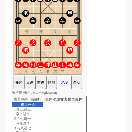
楚 河 汉 界
九八七六五四三二一
象棋道网站，www.xqdao.com
棋谱序列 [
隐藏
]
注解
添加着法
修改注解
====棋局开始
1.相三进五
卒７进１
2.兵七进一
马８进７
3.马八进七