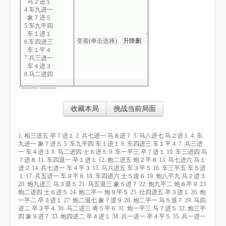
马２进１
4.车九进一
象７进５
5.车九平四
车１进１
变着(单击选择)
升
降
删
6.车四进三
车１平４
7.兵三进一
车４进３
8.马二进四
士６进５
9.车一平三
卒７进１
10.车三进四
收藏本局
挑战当前局面
马７进８
11.车四退一
卒１进１
1. 相三进五 卒７进１ 2. 兵七进一 马８进７ 3. 马八进七 马２进１ 4. 车
12.炮二进五
九进一 象７进５ 5. 车九平四 车１进１ 6. 车四进三 车１平４ 7. 兵三进
炮２平８
一 车４进３ 8. 马二进四 士６进５ 9. 车一平三 卒７进１ 10. 车三进四 马
13.马七进六
７进８ 11. 车四退一 卒１进１ 12. 炮二进五 炮２平８ 13. 马七进六 马１
马１进２
进２ 14. 兵七进一 车４平３ 15. 马六进五 车３平５ 16. 车三平五 车５进
14.兵七进一
１ 17. 兵五进一 车９平６ 18. 车四进六 士５退６ 19. 炮八平九 马２进３
车４平３
20. 炮九进三 马３退５ 21. 马五退三 象５进７ 22. 炮九平二 炮８平９ 23.
15.马六进五
炮二进四 士６进５ 24. 炮二平一 炮９平５ 25. 仕四进五 卒３进１ 26. 炮
车３平５
一平二 卒３进１ 27. 炮二退七 象７退９ 28. 炮二平一 马５退７ 29. 马四
16.车三平五
进二 卒３平４ 30. 马二进三 将５平６ 31. 炮一平三 马７进５ 32. 炮三平
车５进１
四 象９进７ 33. 炮四进二 卒４进１ 34. 兵一进一 卒４平５ 35. 兵一进一
17.兵五进一