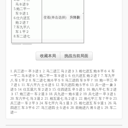
马８进９
5.炮二平一
车９进１
变着(单击选择)
升
降
删
6.仕六进五
炮２进７
7.车九平八
车１平２
8.车二进七
炮６平５
9.马三进四
车９平７
10.炮一平三
收藏本局
挑战当前局面
卒７进１
11.车八平六
士６进５
1. 兵三进一 卒３进１ 2. 马二进三 马２进３ 3. 相七进五 炮８平６ 4. 车
12.车六进四
一平二 马８进９ 5. 炮二平一 车９进１ 6. 仕六进五 炮２进７ 7. 车九平
炮５平６
八 车１平２ 8. 车二进七 炮６平５ 9. 马三进四 车９平７ 10. 炮一平三 卒
13.兵一进一
７进１ 11. 车八平六 士６进５ 12. 车六进四 炮５平６ 13. 兵一进一 象３
象３进５
进５ 14. 仕五退六 车２进３ 15. 仕四进五 卒５进１ 16. 炮八平七 车２进
14.仕五退六
３ 17. 炮三进一 车２退３ 18. 兵九进一 炮６退２ 19. 兵七进一 卒３进１
车２进３
20. 车六平七 马３退２ 21. 相五退七 马２进１ 22. 炮七平三 车７平９ 23.
15.仕四进五
兵三进一 车２平３ 24. 车七平六 马１退３ 25. 相七进五 车９退１ 26. 马
卒５进１
四进三 车３平６ 27. 马三进四 士５进６ 28. 前炮进六 将５进１ 29. 车二
16.炮八平七
进一
车２进３
17.炮三进一
车２退３
18.兵九进一