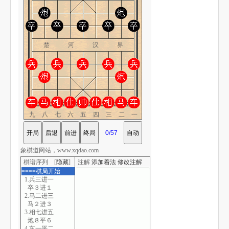
楚 河 汉 界
九八七六五四三二一
象棋道网站，www.xqdao.com
棋谱序列 [
隐藏
]
注解
添加着法
修改注解
====棋局开始
1.兵三进一
卒３进１
2.马二进三
马２进３
3.相七进五
炮８平６
4.车一平二