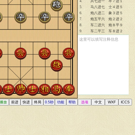
4.
兵七进一
卒７进１
5.
马八进七
士４进５
6.
炮八进二
象３进５
7.
炮五平六
炮２进２
8.
车二进六
炮８平９
9.
车二平三
车８进２
10.
马七进六
炮２退１
这里可以填写注释信息
11.
马六进七
车１平４
12.
仕六进五
炮９退１
13.
车三平四
马７进８
14.
车四退二
马８进７
15.
马七退六
马３进４
16.
车四退一
炮２平４
17.
兵七进一
炮４进２
18.
兵七平六
车４平２
19.
车九平八
炮４平７
20.
相七进五
炮７进２
21.
炮六平三
炮９平７
22.
车四进五
炮７进１
23.
车四退二
马７进５
24.
炮三进五
马５进３
25.
帅五平六
车８平７
26.
车四平五
车２进４