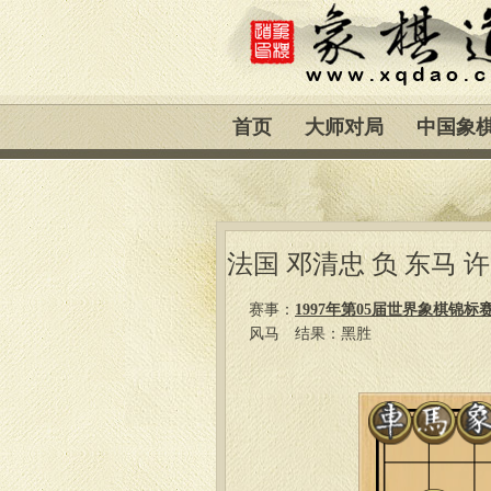
首页
大师对局
中国象
法国 邓清忠 负 东马 
赛事：
1997年第05届世界象棋锦标
风马
结果：黑胜