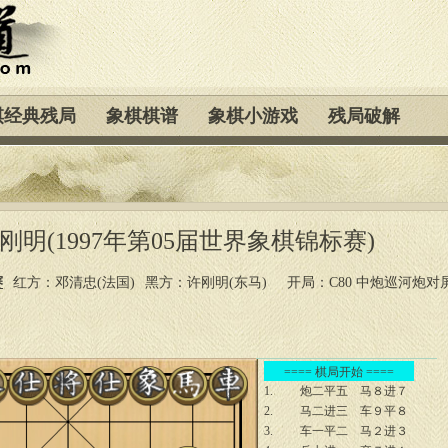
棋经典残局
象棋棋谱
象棋小游戏
残局破解
许刚明(1997年第05届世界象棋锦标赛)
赛
红方：邓清忠(法国)
黑方：许刚明(东马)
开局：C80 中炮巡河炮对
==== 棋局开始 ====
1.
炮二平五
马８进７
2.
马二进三
车９平８
3.
车一平二
马２进３