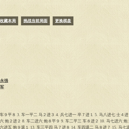
27.
车五平六
车７进１
28.
车六进二
车７平２
29.
车八平七
前车进１
收藏本局
挑战当前局面
更换棋盘
30.
车七进一
前车平４
31.
帅六平五
车２进６
32.
仕五退六
车４进４
33.
帅五进一
车４平５
王永强
梁军
 车９平８ 3. 车一平二 马２进３ 4. 兵七进一 卒７进１ 5. 马八进七 士４进
平六 炮２进２ 8. 车二进六 炮８平９ 9. 车二平三 车８进２ 10. 马七进六 炮
 仕六进五 炮９退１ 13. 车三平四 马７进８ 14. 车四退二 马８进７ 15. 马七