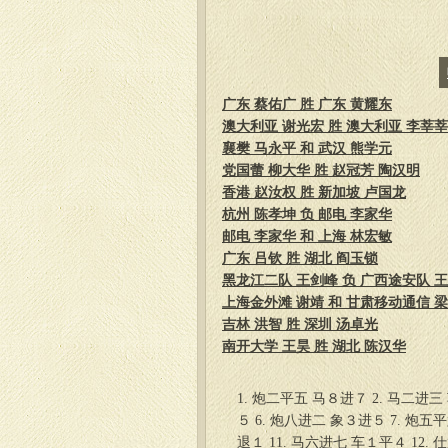
广东 蔡佑广 胜 广东 黄耀东
澳大利亚 谢光宏 胜 澳大利亚 李莘莘
襄樊 马永平 和 武汉 熊学元
党国蕾 柳大华 胜 赵冠芳 陶汉明
香港 赵汝权 胜 新加坡 卢国龙
杭州 陈孝坤 负 邮电 李家华
邮电 李家华 和 上海 林宏敏
广东 吕钦 胜 湖北 阎玉锁
黑龙江二队 王剑峰 负 广西途安队 
上海金外滩 谢靖 和 甘肃移动通信 
吉林 洪智 胜 深圳 汤卓光
南开大学 王昊 胜 湖北 陈汉华
1. 炮二平五 马８进７ 2. 马二进三
５ 6. 炮八进二 象３进５ 7. 炮五
退１ 11. 马六进七 车１平４ 12.