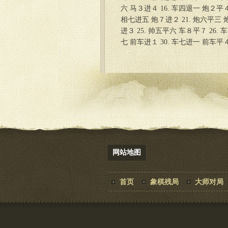
六 马３进４ 16. 车四退一 炮２平４
相七进五 炮７进２ 21. 炮六平三 炮
进３ 25. 帅五平六 车８平７ 26.
七 前车进１ 30. 车七进一 前车平４
网站地图
首页
象棋残局
大师对局