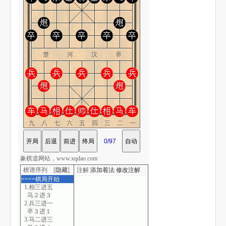
楚 河 汉 界
九八七六五四三二一
象棋道网站，www.xqdao.com
棋谱序列 [
隐藏
]
注解
添加着法
修改注解
====棋局开始
1.相三进五
马２进３
2.兵三进一
卒３进１
3.马二进三