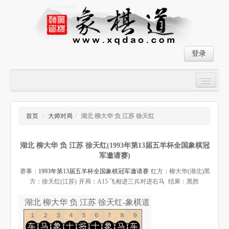
登录
首页
大师对局
首页
/
大师对局
/
湖北 柳大华 负 江苏 徐天红
中国象棋经典残局
湖北 柳大华 负 江苏 徐天红(1993年第13届五羊杯全国象棋冠
象棋棋谱
军邀请赛)
残局破解
赛事：
1993年第13届五羊杯全国象棋冠军邀请赛
红方：柳大华(湖北)
黑
方：徐天红(江苏)
开局：A15 飞相进三兵对进右马
结果：黑胜
象棋小游戏
湖北 柳大华 负 江苏 徐天红-象棋道
１２３４５６７８９