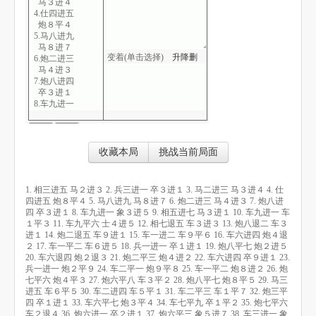
马３进４
4.仕四进五
炮８平４
5.马八进九
马８进７
变着(单击选择)
升
降
删
6.炮二进三
马４进３
7.炮八进四
卒３进１
8.车九进一
象３进５
9.相五进七
马３进１
10.车九进一
收藏本局
挑战当前局面
车１平３
11.车九平六
士４进５
1. 相三进五 马２进３ 2. 兵三进一 卒３进１ 3. 马二进三 马３进４ 4. 仕
12.相七退五
四进五 炮８平４ 5. 马八进九 马８进７ 6. 炮二进三 马４进３ 7. 炮八进
车３进３
四 卒３进１ 8. 车九进一 象３进５ 9. 相五进七 马３进１ 10. 车九进一 车
13.炮八退二
１平３ 11. 车九平六 士４进５ 12. 相七退五 车３进３ 13. 炮八退二 车３
车３进１
进１ 14. 炮二退五 车９进１ 15. 车一进二 车９平６ 16. 车六进四 炮４退
14.炮二退五
２ 17. 车一平二 车６进５ 18. 兵一进一 卒１进１ 19. 炮八平七 炮２进５
车９进１
20. 车六退四 炮２退３ 21. 炮二平三 炮４进２ 22. 车六进四 卒９进１ 23.
15.车一进二
兵一进一 炮２平９ 24. 车二平一 炮９平８ 25. 车一平二 炮８进２ 26. 炮
车９平６
七平六 炮４平３ 27. 炮六平八 车３平２ 28. 炮八平七 炮８平５ 29. 马三
16.车六进四
进五 车６平５ 30. 车二进四 车５平１ 31. 车二平三 车１平７ 32. 炮三平
炮４退２
四 卒１进１ 33. 车六平七 炮３平４ 34. 车七平九 卒１平２ 35. 炮七平六
17.车一平二
车２退４ 36. 炮六进一 卒２进１ 37. 炮六平三 象５进７ 38. 车三进一 象