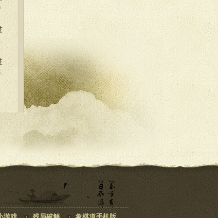
.
进
.
进
.
小游戏
残局破解
象棋道手机版