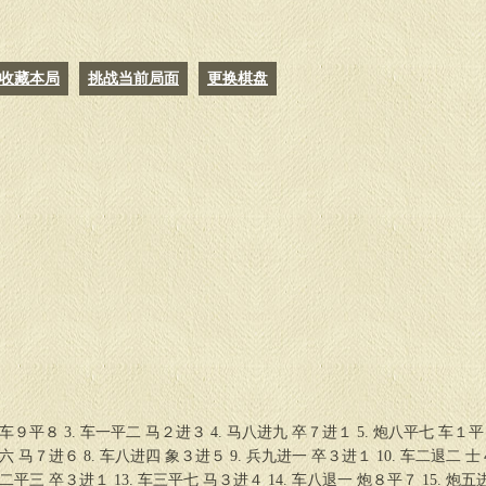
27.
炮一进三
后车进２
28.
车五平九
后车进１
29.
车九进三
士５退４
收藏本局
挑战当前局面
更换棋盘
30.
车九退一
后车平９
31.
炮一平二
车９平８
32.
炮二平一
马５退７
33.
兵一进一
车８平９
34.
炮一平二
车４平８
35.
炮二平四
车８平４
36.
炮四退七
车９进２
37.
炮四平五
将５平６
38.
车九退三
车９平６
39.
炮五平四
将６平５
40.
炮四平五
将５平６
41.
炮五平八
马７进８
42.
炮八进七
士４进５
43.
车九进四
将６平５
44.
车三进六
象７进９
45.
相三进五
象９进７
46.
炮八退八
士５退４
 车９平８ 3. 车一平二 马２进３ 4. 马八进九 卒７进１ 5. 炮八平七 车１平
47.
车三平二
象７退９
进六 马７进６ 8. 车八进四 象３进５ 9. 兵九进一 卒３进１ 10. 车二退二 士
48.
车二进一
象５退７
 车二平三 卒３进１ 13. 车三平七 马３进４ 14. 车八退一 炮８平７ 15. 炮五