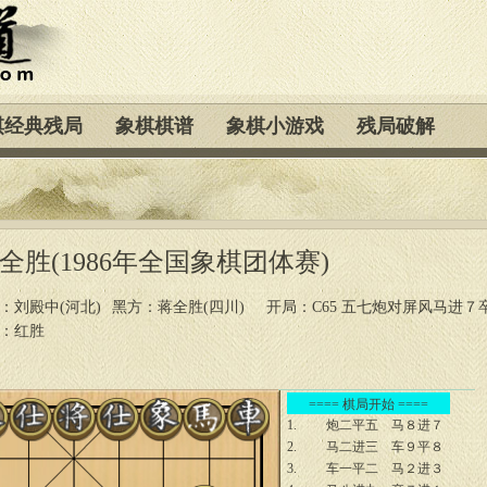
棋经典残局
象棋棋谱
象棋小游戏
残局破解
蒋全胜(1986年全国象棋团体赛)
：刘殿中(河北)
黑方：蒋全胜(四川)
开局：C65 五七炮对屏风马进７
：红胜
==== 棋局开始 ====
1.
炮二平五
马８进７
2.
马二进三
车９平８
3.
车一平二
马２进３