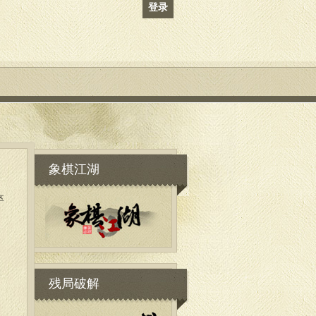
登录
象棋江湖
卒
残局破解