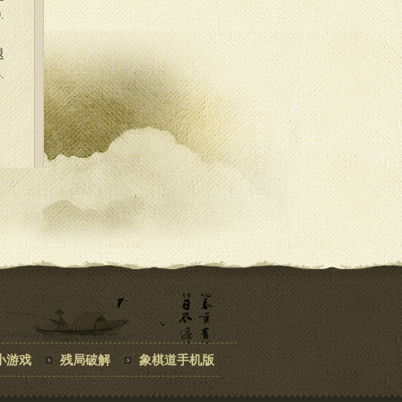
.
退
.
小游戏
残局破解
象棋道手机版