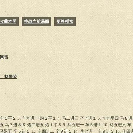
27.
马七退八
车３进２
28.
车五平八
卒５进１
29.
相一退三
炮６进４
收藏本局
挑战当前局面
更换棋盘
30.
兵九进一
炮６平９
31.
车八平一
炮９平８
32.
马八进九
炮８进３
33.
相三进一
车３退１
34.
马九进八
车３平５
35.
车一平五
卒７平６
 陶雷
36.
马八进七
车５平９
37.
帅五平四
炮８平４
38.
帅四平五
车９进２
39.
仕五退四
炮４平６
厂 赵国荣
40.
马七进六
炮６平７
41.
帅五进一
炮７退８
42.
马六退八
车９退１
 车１平２ 3. 车九进一 炮２平１ 4. 马二进三 卒７进１ 5. 车九平四 马８进
进五 马７进８ 8. 炮二进五 炮１平８ 9. 兵五进一 卒５进１ 10. 马五进六 车
 前马退五 卒５进１ 13. 车四进二 卒９进１ 14. 兵七进一 车９进３ 15. 仕四