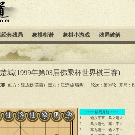
棋经典残局
象棋棋谱
象棋小游戏
残局破解
江楚城(1999年第03届佛乘杯世界棋王赛)
王赛
红方：甄达新(美西)
黑方：江楚城(瑞典)
轮次：第04轮
开局：B
==== 棋局开始 ====
1.
炮八平五
马２进３
2.
马八进七
车１平２
3.
车九进一
炮２平１