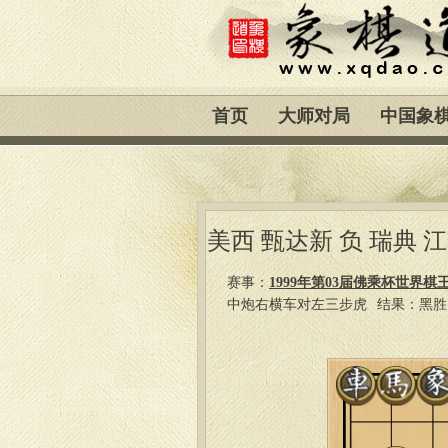
首页
大师对局
中国象
美西 甄达新 负 瑞典 
赛事：
1999年第03届佛乘杯世界棋
中炮右横车对左三步虎
结果：黑胜