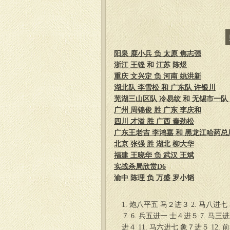
阳泉 鹿小兵 负 太原 焦志强
浙江 王铿 和 江苏 陈煜
重庆 文兴定 负 河南 姚洪新
湖北队 李雪松 和 广东队 许银川
芜湖三山区队 冷易纹 和 无锡市一队
广州 周锦俊 胜 广东 李庆和
四川 才溢 胜 广西 秦劲松
广东王老吉 李鸿嘉 和 黑龙江哈药总
北京 张强 胜 湖北 柳大华
福建 王晓华 负 武汉 王斌
实战杀局欣赏D6
渝中 陈理 负 万盛 罗小韬
1. 炮八平五 马２进３ 2. 马八进七
７ 6. 兵五进一 士４进５ 7. 马三
进４ 11. 马六进七 象７进５ 12.