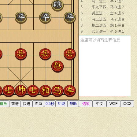
4.
马二进三
卒７进１
5.
车九平四
马８进７
6.
兵五进一
士４进５
7.
马三进五
马７进８
8.
炮二进五
炮１平８
9.
兵五进一
卒５进１
10.
马五进六
车２进４
这里可以填写注释信息
11.
马六进七
象７进５
12.
前马退五
卒５进１
13.
车四进二
卒９进１
14.
兵七进一
车９进３
15.
仕四进五
车２平４
16.
车一进二
车９平７
17.
车一平三
车４退１
18.
兵三进一
卒７进１
19.
车四进二
马８进７
20.
车四平二
炮８平６
21.
相三进一
马７进５
22.
相七进五
卒７进１
23.
车三平四
车７平５
24.
车四进三
车４进３
25.
车四平五
车５进１
26.
车二平五
车４平３