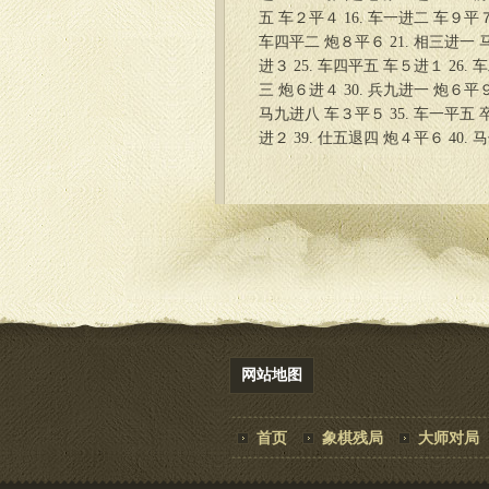
五 车２平４ 16. 车一进二 车９平７
车四平二 炮８平６ 21. 相三进一 马
进３ 25. 车四平五 车５进１ 26.
三 炮６进４ 30. 兵九进一 炮６平９
马九进八 车３平５ 35. 车一平五 卒
进２ 39. 仕五退四 炮４平６ 40.
网站地图
首页
象棋残局
大师对局