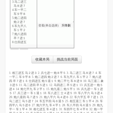
3.马二进三
马８进７
4.车一平二
车９平８
5.炮二进四
炮２进７
变着(单击选择)
升
降
删
6.车九平八
车１平２
7.炮八进四
卒７进１
8.仕四进五
炮５退１
9.炮二平七
车８进９
10.马三退二
收藏本局
挑战当前局面
象３进５
11.马二进四
卒５进１
1. 相三进五 马２进３ 2. 兵七进一 炮８平５ 3. 马二进三 马８进７ 4. 车
12.马四进二
一平二 车９平８ 5. 炮二进四 炮２进７ 6. 车九平八 车１平２ 7. 炮八进
卒５进１
四 卒７进１ 8. 仕四进五 炮５退１ 9. 炮二平七 车８进９ 10. 马三退二 象
13.兵五进一
３进５ 11. 马二进四 卒５进１ 12. 马四进二 卒５进１ 13. 兵五进一 炮５
炮５进４
进４ 14. 炮七平九 车２平１ 15. 炮九退二 炮５平１ 16. 兵九进一 车１进
14.炮七平九
５ 17. 兵三进一 车１退１ 18. 车八进三 士４进５ 19. 车八平六 马３进４
车２平１
20. 炮八退四 马７进５ 21. 炮八平六 马４进６ 22. 车六平五 卒７进１ 23.
15.炮九退二
马二进三 马５进７ 24. 车五平四 马６退５ 25. 相五退三 车１平４ 26. 车
炮５平１
四平八 马５进６ 27. 炮六平九 车４平１ 28. 车八平四 马６退５ 29. 炮九
16.兵九进一
平一 车１平４ 30. 相七进五 车４进１ 31. 车四平七 车４平６ 32. 炮一平
车１进５