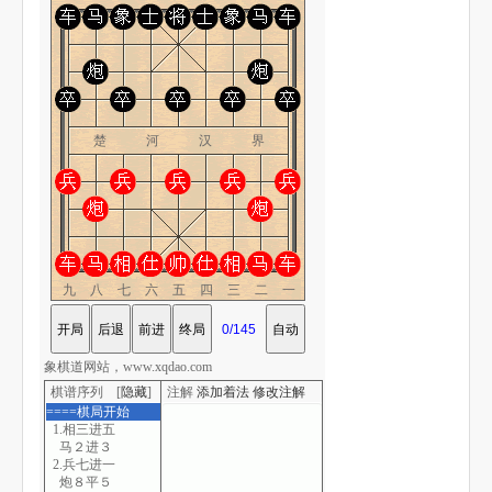
楚 河 汉 界
九八七六五四三二一
象棋道网站，www.xqdao.com
棋谱序列 [
隐藏
]
注解
添加着法
修改注解
====棋局开始
1.相三进五
马２进３
2.兵七进一
炮８平５