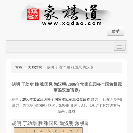
登录
首页
大师对局
首页
/
大师对局
/
胡明 于幼华 胜 张国凤 陶汉明
中国象棋经典残局
胡明 于幼华 胜 张国凤 陶汉明(2006年常家庄园杯全国象棋冠
象棋棋谱
军混双邀请赛)
残局破解
赛事：
2006年常家庄园杯全国象棋冠军混双邀请赛
红方：于幼华(胡明)
黑方：陶汉明(张国凤)
轮次：第06轮
开局：A16 飞相进七兵对进右马
象棋小游戏
结果：红胜
胡明 于幼华 胜 张国凤 陶汉明-象棋道
１２３４５６７８９