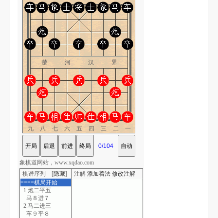
楚 河 汉 界
九八七六五四三二一
象棋道网站，www.xqdao.com
棋谱序列 [
隐藏
]
注解
添加着法
修改注解
====棋局开始
1.炮二平五
马８进７
2.马二进三
车９平８