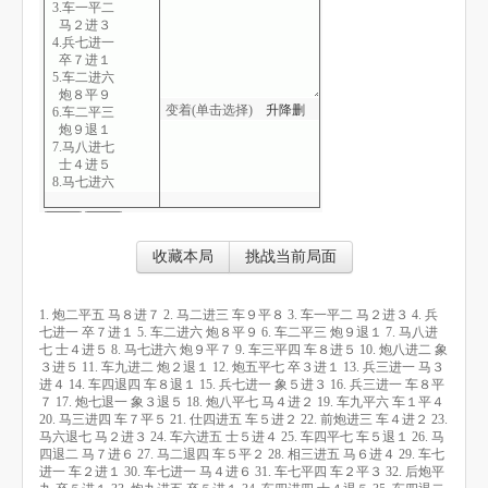
3.车一平二
马２进３
4.兵七进一
卒７进１
5.车二进六
炮８平９
变着(单击选择)
升
降
删
6.车二平三
炮９退１
7.马八进七
士４进５
8.马七进六
炮９平７
9.车三平四
车８进５
10.炮八进二
收藏本局
挑战当前局面
象３进５
11.车九进二
炮２退１
1. 炮二平五 马８进７ 2. 马二进三 车９平８ 3. 车一平二 马２进３ 4. 兵
12.炮五平七
七进一 卒７进１ 5. 车二进六 炮８平９ 6. 车二平三 炮９退１ 7. 马八进
卒３进１
七 士４进５ 8. 马七进六 炮９平７ 9. 车三平四 车８进５ 10. 炮八进二 象
13.兵三进一
３进５ 11. 车九进二 炮２退１ 12. 炮五平七 卒３进１ 13. 兵三进一 马３
马３进４
进４ 14. 车四退四 车８退１ 15. 兵七进一 象５进３ 16. 兵三进一 车８平
14.车四退四
７ 17. 炮七退一 象３退５ 18. 炮八平七 马４进２ 19. 车九平六 车１平４
车８退１
20. 马三进四 车７平５ 21. 仕四进五 车５进２ 22. 前炮进三 车４进２ 23.
15.兵七进一
马六退七 马２进３ 24. 车六进五 士５进４ 25. 车四平七 车５退１ 26. 马
象５进３
四退二 马７进６ 27. 马二退四 车５平２ 28. 相三进五 马６进４ 29. 车七
16.兵三进一
进一 车２进１ 30. 车七进一 马４进６ 31. 车七平四 车２平３ 32. 后炮平
车８平７