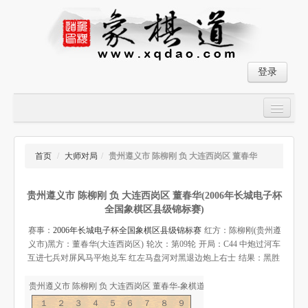
登录
首页
大师对局
首页
/
大师对局
/
贵州遵义市 陈柳刚 负 大连西岗区 董春华
中国象棋经典残局
贵州遵义市 陈柳刚 负 大连西岗区 董春华(2006年长城电子杯
象棋棋谱
全国象棋区县级锦标赛)
残局破解
赛事：
2006年长城电子杯全国象棋区县级锦标赛
红方：陈柳刚(贵州遵
义市)
黑方：董春华(大连西岗区)
轮次：第09轮
开局：C44 中炮过河车
象棋小游戏
互进七兵对屏风马平炮兑车 红左马盘河对黑退边炮上右士
结果：黑胜
贵州遵义市 陈柳刚 负 大连西岗区 董春华-象棋道
１２３４５６７８９