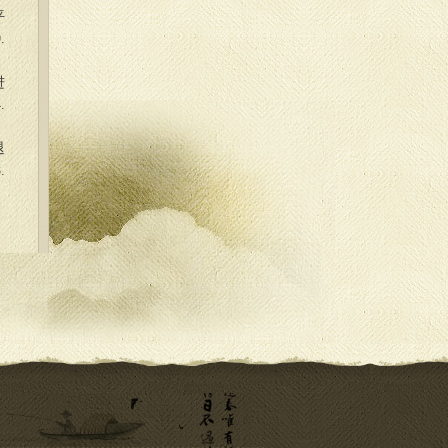
平
.
进
.
退
.