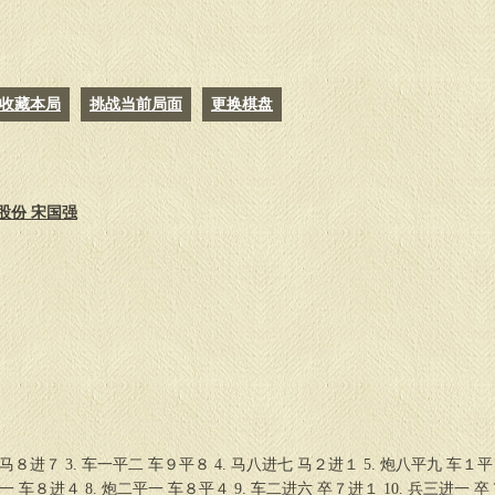
26.
炮四进七
士５退６
27.
车四进六
将５进１
28.
车四平八
象７进９
29.
兵九进一
卒３进１
收藏本局
挑战当前局面
更换棋盘
30.
车八退三
炮１退２
31.
兵七进一
象５进３
32.
车八进二
车４退４
33.
车八平六
将５平４
34.
兵九进一
将４退１
股份 宋国强
35.
炮一退一
炮１平８
36.
兵一进一
象９进７
37.
兵一进一
炮８平６
38.
兵九进一
炮６进３
39.
兵一进一
象７退５
40.
兵一平二
炮６平９
41.
兵九平八
将４平５
42.
炮一平九
炮９进２
43.
炮九退四
将５平６
44.
兵八平七
炮９平３
45.
兵七平六
炮３平２
46.
炮九平八
炮２平１
 马８进７ 3. 车一平二 车９平８ 4. 马八进七 马２进１ 5. 炮八平九 车１平
47.
兵二平三
炮１退３
进一 车８进４ 8. 炮二平一 车８平４ 9. 车二进六 卒７进１ 10. 兵三进一 卒