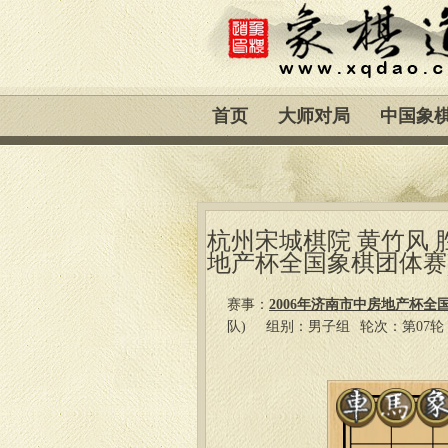
首页
大师对局
中国象
杭州宋城棋院 黄竹风 
地产杯全国象棋团体赛
赛事：
2006年济南市中房地产杯全
队)
组别：男子组
轮次：第07轮