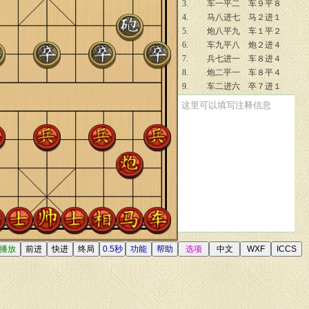
3.
车一平二
车９平８
4.
马八进七
马２进１
5.
炮八平九
车１平２
6.
车九平八
炮２进４
7.
兵七进一
车８进４
8.
炮二平一
车８平４
9.
车二进六
卒７进１
10.
兵三进一
卒７进１
这里可以填写注释信息
11.
车二平三
卒７进１
12.
车三进一
卒７进１
13.
车三退五
车４进２
14.
仕四进五
炮５平２
15.
车八平九
象３进５
16.
炮九进四
卒５进１
17.
炮九平一
后炮进１
18.
前炮进三
前炮平５
19.
车三进一
卒５进１
20.
车九平八
炮５平６
21.
车八进四
卒５平４
22.
马七进六
车４退１
23.
车三平四
士４进５
24.
后炮平四
炮２平１
25.
车八进五
马１退２