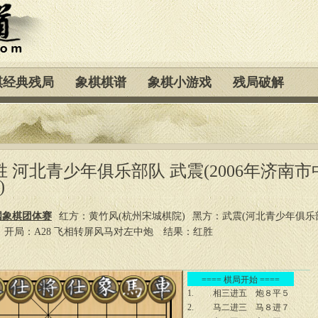
棋经典残局
象棋棋谱
象棋小游戏
残局破解
胜 河北青少年俱乐部队 武震(2006年济南市
)
国象棋团体赛
红方：黄竹风(杭州宋城棋院)
黑方：武震(河北青少年俱乐
开局：A28 飞相转屏风马对左中炮
结果：红胜
==== 棋局开始 ====
1.
相三进五
炮８平５
2.
马二进三
马８进７