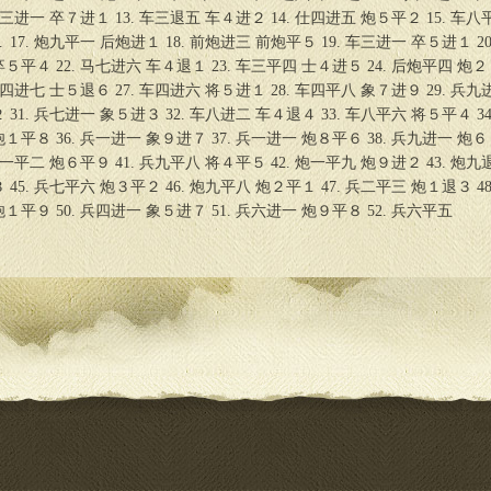
48.
兵六进一
炮１退２
 车三进一 卒７进１ 13. 车三退五 车４进２ 14. 仕四进五 炮５平２ 15. 车八
49.
兵三平四
炮１平９
 17. 炮九平一 后炮进１ 18. 前炮进三 前炮平５ 19. 车三进一 卒５进１ 20
50.
兵四进一
象５进７
５平４ 22. 马七进六 车４退１ 23. 车三平四 士４进５ 24. 后炮平四 炮２
51.
兵六进一
炮９平８
 炮四进七 士５退６ 27. 车四进六 将５进１ 28. 车四平八 象７进９ 29. 兵九
52.
兵六平五
 31. 兵七进一 象５进３ 32. 车八进二 车４退４ 33. 车八平六 将５平４ 34
１平８ 36. 兵一进一 象９进７ 37. 兵一进一 炮８平６ 38. 兵九进一 炮６
 兵一平二 炮６平９ 41. 兵九平八 将４平５ 42. 炮一平九 炮９进２ 43. 炮九
 45. 兵七平六 炮３平２ 46. 炮九平八 炮２平１ 47. 兵二平三 炮１退３ 48
１平９ 50. 兵四进一 象５进７ 51. 兵六进一 炮９平８ 52. 兵六平五