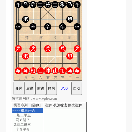
楚 河 汉 界
九八七六五四三二一
象棋道网站，www.xqdao.com
棋谱序列 [
隐藏
]
注解
添加着法
修改注解
====棋局开始
1.炮二平五
马８进７
2.马二进三
车９平８