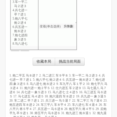
3.车一平二
马２进３
4.兵七进一
卒７进１
5.炮八平七
炮２进４
变着(单击选择)
升
降
删
6.兵五进一
炮８进２
7.炮七进四
象３进５
8.马八进七
炮８进２
9.车九平八
车１平２
10.炮七平六
收藏本局
挑战当前局面
马３进４
11.炮六进一
炮２平５
1. 炮二平五 马８进７ 2. 马二进三 车９平８ 3. 车一平二 马２进３ 4. 兵
12.仕六进五
七进一 卒７进１ 5. 炮八平七 炮２进４ 6. 兵五进一 炮８进２ 7. 炮七进
车２进９
四 象３进５ 8. 马八进七 炮８进２ 9. 车九平八 车１平２ 10. 炮七平六 马
13.马七退八
３进４ 11. 炮六进一 炮２平５ 12. 仕六进五 车２进９ 13. 马七退八 马７
马７进６
进６ 14. 兵七进一 象５进３ 15. 马八进七 士４进５ 16. 马三进五 马６进
14.兵七进一
５ 17. 马七进五 马４进５ 18. 炮六退四 车８进２ 19. 兵九进一 象３退５
象５进３
20. 车二进二 卒７进１ 21. 兵三进一 马５退７ 22. 车二平三 马７退６ 23.
15.马八进七
炮五进四 车８进２ 24. 车三平八 车８平４ 25. 车八进七 车４退４ 26. 车
士４进５
八平六 将５平４ 27. 兵五进一 马６进８ 28. 炮五平六 将４平５ 29. 后炮
16.马三进五
平九 卒９进１ 30. 帅五平六 马８进６ 31. 炮九进三 炮８退１ 32. 炮九退
马６进５