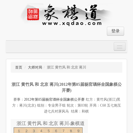
登录
首页
大师对局
首页
/
大师对局
/
浙江 黄竹风 和 北京 蒋川
中国象棋经典残局
浙江 黄竹风 和 北京 蒋川(2012年第05届杨官璘杯全国象棋公
象棋棋谱
开赛)
残局破解
赛事：
2012年第05届杨官璘杯全国象棋公开赛
红方：黄竹风(浙江)
黑
方：蒋川(北京)
组别：专业男子组
轮次：第03轮
开局：C68 五七炮互
象棋小游戏
进七兵对屏风马
结果：和棋
浙江 黄竹风 和 北京 蒋川-象棋道
１２３４５６７８９