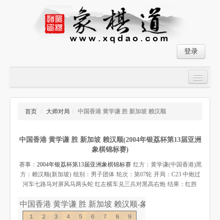
登录
首页
大师对局
首页
/
大师对局
/
中国香港 黄学谦 胜 新加坡 赖汉顺
中国象棋经典残局
中国香港 黄学谦 胜 新加坡 赖汉顺(2004年银荔杯第13届亚洲
象棋棋谱
象棋锦标赛)
残局破解
赛事：
2004年银荔杯第13届亚洲象棋锦标赛
红方：黄学谦(中国香港)
黑
方：赖汉顺(新加坡)
组别：男子团体
轮次：第07轮
开局：C23 中炮过
象棋小游戏
河车七路马对屏风马两头蛇 红左横车兑三兵对黑高右炮
结果：红胜
中国香港 黄学谦 胜 新加坡 赖汉顺-象棋道
１２３４５６７８９