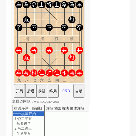
楚 河 汉 界
九八七六五四三二一
象棋道网站，www.xqdao.com
棋谱序列 [
隐藏
]
注解
添加着法
修改注解
====棋局开始
1.炮二平五
马８进７
2.马二进三
车９平８