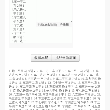
3.车一平二
马２进３
4.马八进七
卒７进１
5.车二进六
卒３进１
变着(单击选择)
升
降
删
6.车九进一
炮２进１
7.车二退二
象３进５
8.兵三进一
卒７进１
9.车二平三
马７进６
10.车九平四
收藏本局
挑战当前局面
炮２进１
11.车四平二
车１进１
1. 炮二平五 马８进７ 2. 马二进三 车９平８ 3. 车一平二 马２进３ 4. 马
12.兵七进一
八进七 卒７进１ 5. 车二进六 卒３进１ 6. 车九进一 炮２进１ 7. 车二退
卒３进１
二 象３进５ 8. 兵三进一 卒７进１ 9. 车二平三 马７进６ 10. 车九平四 炮
13.车三平七
２进１ 11. 车四平二 车１进１ 12. 兵七进一 卒３进１ 13. 车三平七 车８
车８进１
进１ 14. 车二平四 车１平６ 15. 车四进三 炮８平７ 16. 相三进一 炮２退
14.车二平四
４ 17. 炮八进四 炮２平３ 18. 炮八平七 炮３进３ 19. 车七进二 车８进３
车１平６
20. 兵五进一 炮７平６ 21. 车四平三 炮６平７ 22. 兵五进一 卒５进１ 23.
15.车四进三
马三进五 卒５进１ 24. 车三平五 士６进５ 25. 车五平三 车８退２ 26. 马
炮８平７
五进六 马３退２ 27. 车七平四 车６退１ 28. 车四进三 将５平６ 29. 车三
16.相三进一
平四 车８进２ 30. 马七进五 炮７平６ 31. 车四进一 车８平６ 32. 马五进
炮２退４