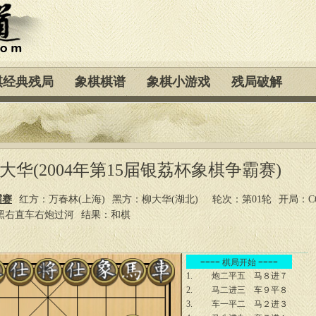
棋经典残局
象棋棋谱
象棋小游戏
残局破解
柳大华(2004年第15届银荔杯象棋争霸赛)
霸赛
红方：万春林(上海)
黑方：柳大华(湖北)
轮次：第01轮
开局：C
黑右直车右炮过河
结果：和棋
==== 棋局开始 ====
1.
炮二平五
马８进７
2.
马二进三
车９平８
3.
车一平二
马２进３