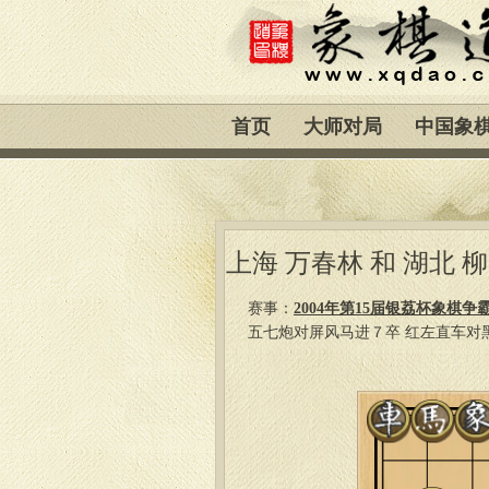
首页
大师对局
中国象
上海 万春林 和 湖北 
赛事：
2004年第15届银荔杯象棋争
五七炮对屏风马进７卒 红左直车对