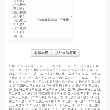
马８进７
4.兵七进一
卒７进１
5.炮八进四
炮６平５
变着(单击选择)
升
降
删
6.马八进七
车１进１
7.车二进四
车１平４
8.兵三进一
车４进３
9.炮八退二
车９平８
10.车二进五
收藏本局
挑战当前局面
马７退８
11.兵三进一
车４平７
1. 炮二平五 马２进３ 2. 马二进三 炮８平６ 3. 车一平二 马８进７ 4. 兵
12.马三进四
七进一 卒７进１ 5. 炮八进四 炮６平５ 6. 马八进七 车１进１ 7. 车二进
马８进７
四 车１平４ 8. 兵三进一 车４进３ 9. 炮八退二 车９平８ 10. 车二进五 马
13.车九进一
７退８ 11. 兵三进一 车４平７ 12. 马三进四 马８进７ 13. 车九进一 卒３
卒３进１
进１ 14. 兵七进一 车７平３ 15. 车九进一 马７进６ 16. 炮八退三 车３进
14.兵七进一
１ 17. 马四进二 马６进５ 18. 马七进五 炮５进４ 19. 炮八平五 车３进１
车７平３
20. 后炮进二 车３平５ 21. 车九平八 炮２进２ 22. 车八进一 车５退２ 23.
15.车九进一
马二进四 士４进５ 24. 马四进三 将５平４ 25. 仕六进五 车５平４ 26. 炮
马７进６
五平六 士５进４ 27. 车八平七 马３退１ 28. 车七进二 炮２进５ 29. 相七
16.炮八退三
进五 车４进１ 30. 车七进三 马１进２ 31. 车七进一 将４进１ 32. 车七退
车３进１
三 士６进５ 33. 车七平八 炮２平１ 34. 车八平五 炮１平２ 35. 马三退四
17.马四进二
炮２退８ 36. 车五平八 炮２平１ 37. 车八进二 将４退１ 38. 车八平九 象