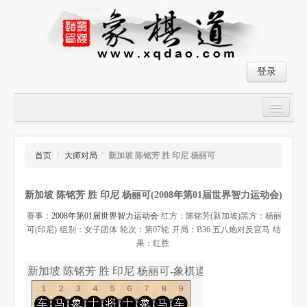
登录
首页
大师对局
首页
/
大师对局
/
新加坡 陈铭芳 胜 印尼 杨丽可
中国象棋经典残局
新加坡 陈铭芳 胜 印尼 杨丽可(2008年第01届世界智力运动会)
象棋棋谱
赛事：
2008年第01届世界智力运动会
红方：陈铭芳(新加坡)
黑方：杨丽
残局破解
可(印尼)
组别：女子团体
轮次：第07轮
开局：B36 五八炮对反宫马
结
果：红胜
象棋小游戏
新加坡 陈铭芳 胜 印尼 杨丽可-象棋道
１２３４５６７８９