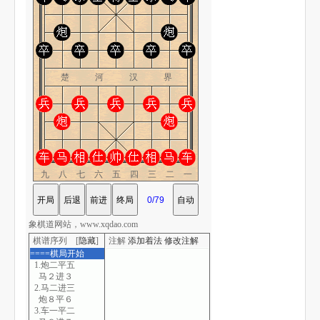
楚 河 汉 界
九八七六五四三二一
象棋道网站，www.xqdao.com
棋谱序列 [
隐藏
]
注解
添加着法
修改注解
====棋局开始
1.炮二平五
马２进３
2.马二进三
炮８平６
3.车一平二