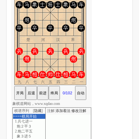
楚 河 汉 界
九八七六五四三二一
象棋道网站，www.xqdao.com
棋谱序列 [
隐藏
]
注解
添加着法
修改注解
====棋局开始
1.兵七进一
炮２平３
2.炮二平五
象３进５