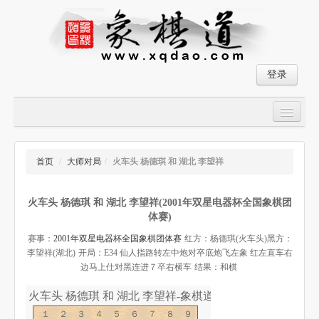
登录
首页
大师对局
首页
/
大师对局
/
火车头 杨德琪 和 湖北 李望祥
中国象棋经典残局
火车头 杨德琪 和 湖北 李望祥(2001年双星电器杯全国象棋团
象棋棋谱
体赛)
残局破解
赛事：
2001年双星电器杯全国象棋团体赛
红方：杨德琪(火车头)
黑方：
李望祥(湖北)
开局：E34 仙人指路转左中炮对卒底炮飞左象 红左直车右
象棋小游戏
边马上仕对黑连进７卒右横车
结果：和棋
火车头 杨德琪 和 湖北 李望祥-象棋道
１２３４５６７８９