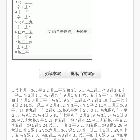
3.马二进三
卒３进１
4.车一平二
卒３进１
5.马八进九
车９进１
变着(单击选择)
升
降
删
6.仕六进五
车９平４
7.炮五进四
士４进５
8.炮五平一
马８进９
9.车二进四
卒７进１
10.车二平七
收藏本局
挑战当前局面
车４进２
11.炮一退二
马２进４
1. 兵七进一 炮２平３ 2. 炮二平五 象３进５ 3. 马二进三 卒３进１ 4. 车
12.车九平八
一平二 卒３进１ 5. 马八进九 车９进１ 6. 仕六进五 车９平４ 7. 炮五进
车１平２
四 士４进５ 8. 炮五平一 马８进９ 9. 车二进四 卒７进１ 10. 车二平七 车
13.相三进五
４进２ 11. 炮一退二 马２进４ 12. 车九平八 车１平２ 13. 相三进五 炮８
炮８平７
平７ 14. 兵九进一 车２进６ 15. 炮八平六 车２进３ 16. 马九退八 车４平
14.兵九进一
２ 17. 马八进九 马４进５ 18. 车七平八 车２进２ 19. 马九进八 马５进３
车２进６
20. 马八进六 炮３平１ 21. 兵五进一 炮７进４ 22. 马三进五 炮７平８ 23.
15.炮八平六
兵五进一 炮１进３ 24. 兵五进一 炮１平５ 25. 相五退三 炮８退２ 26. 马
车２进３
六进四 炮５退１ 27. 炮六进三 炮８退１ 28. 炮一进二 士５进６ 29. 相七
16.马九退八
进五 马９退７ 30. 马四进二 马３进４ 31. 兵五平四 士６退５ 32. 兵四平
车４平２