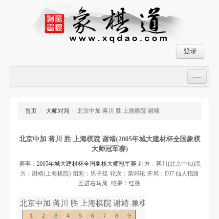
登录
首页
大师对局
首页
/
大师对局
/
北京中加 蒋川 胜 上海棋院 谢靖
中国象棋经典残局
北京中加 蒋川 胜 上海棋院 谢靖(2005年城大建材杯全国象棋
象棋棋谱
大师冠军赛)
残局破解
赛事：
2005年城大建材杯全国象棋大师冠军赛
红方：蒋川(北京中加)
黑
方：谢靖(上海棋院)
组别：男子组
轮次：第06轮
开局：E07 仙人指路
象棋小游戏
互进右马局
结果：红胜
北京中加 蒋川 胜 上海棋院 谢靖-象棋道
１２３４５６７８９