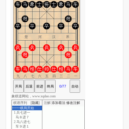
楚 河 汉 界
九八七六五四三二一
象棋道网站，www.xqdao.com
棋谱序列 [
隐藏
]
注解
添加着法
修改注解
====棋局开始
1.兵七进一
马８进７
2.马八进七
车９进１