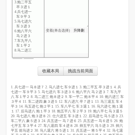
3.炮二平五
卒３进１
4.兵七进一
车９平３
5.马七进六
车３进３
变着(单击选择)
升
降
删
6.炮八平六
马２进３
7.车九平八
车１平２
8.马二进三
炮８进２
9.车一平二
炮８平４
10.炮六进三
收藏本局
挑战当前局面
车３平４
11.车二进四
象３进５
1. 兵七进一 马８进７ 2. 马八进七 车９进１ 3. 炮二平五 卒３进１ 4. 兵
12.车八进六
七进一 车９平３ 5. 马七进六 车３进３ 6. 炮八平六 马２进３ 7. 车九平
卒７进１
八 车１平２ 8. 马二进三 炮８进２ 9. 车一平二 炮８平４ 10. 炮六进三 车
13.马三退五
３平４ 11. 车二进四 象３进５ 12. 车八进六 卒７进１ 13. 马三退五 车４
车４平３
平３ 14. 马五进七 炮２平１ 15. 车八平七 车３退１ 16. 马六进七 炮１退
14.马五进七
１ 17. 后马进八 炮１平３ 18. 炮五平八 车２平３ 19. 炮八平七 马３退５
炮２平１
20. 马七进八 炮３进８ 21. 仕六进五 车３进１ 22. 后马进七 马５进３ 23.
15.车八平七
车二平八 象５进３ 24. 兵五进一 马７进６ 25. 兵五进一 马６进５ 26. 炮
车３退１
七平五 车３平４ 27. 车八退四 车４进８ 28. 帅五平六 马５进３ 29. 帅六
16.马六进七
平五 前马进２ 30. 马八退六 将５进１ 31. 兵五进一 将５平４ 32. 马七退
炮１退１