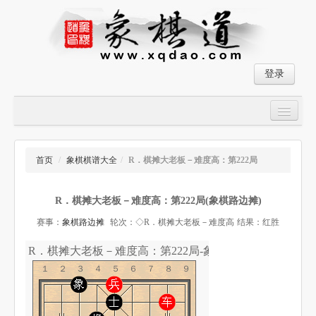
登录
首页
大师对局
首页
/
象棋棋谱大全
/
R．棋摊大老板－难度高：第222局
中国象棋经典残局
R．棋摊大老板－难度高：第222局(象棋路边摊)
象棋棋谱
赛事：
象棋路边摊
轮次：◇R．棋摊大老板－难度高
结果：红胜
残局破解
R．棋摊大老板－难度高：第222局-象棋道
象棋小游戏
１２３４５６７８９