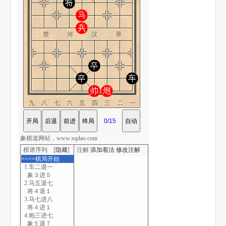
楚 河 汉 界
九八七六五四三二一
象棋道网站，www.xqdao.com
棋谱序列 [
隐藏
]
注解
添加着法
修改注解
====棋局开始
1.车二退一
象３进５
2.马五退七
将４退１
3.马七进八
将４进１
4.炮三进七
象５退７