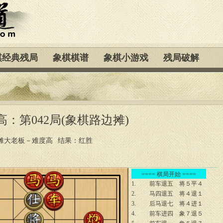
棋经典残局
象棋棋谱
象棋小游戏
残局破解
：第042局(象棋路边摊)
摊大老板－难度高
结果：红胜
==== 棋局开始 ====
1.
前车退五
将５平４
2.
马四退五
将４退１
3.
后马退七
将４进１
4.
前车进四
象７退５