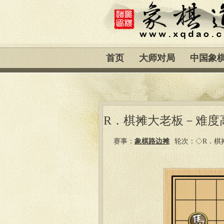
首页
大师对局
中国象
R．棋摊大老板－难度高
赛事：
象棋路边摊
轮次：◇R．棋