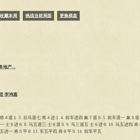
收藏本局
挑战当前局面
更换棋盘
地产...
团 李鸿嘉
 将４退１ 3. 后马退七 将４进１ 4. 前车进四 象７退５ 5. 前车退一 象５退
进一 士５进６ 8. 马五退三 士６退５ 9. 马三退五 士５进６ 10. 马五进四 将
 车五进一 将５平６ 13. 车五平四 将６平５ 14. 前车平五