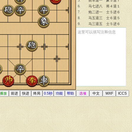
5.
前车退一
象５退７
6.
马七进八
将４退１
7.
炮二进一
士５进６
8.
马五退三
士６退５
9.
马三退五
士５进６
10.
马五进四
将４平５
这里可以填写注释信息
11.
前车平五
象７进５
12.
车五进一
将５平６
13.
车五平四
将６平５
14.
前车平五