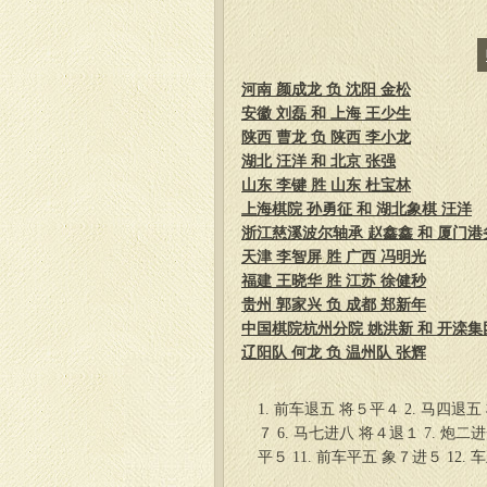
河南 颜成龙 负 沈阳 金松
安徽 刘磊 和 上海 王少生
陕西 曹龙 负 陕西 李小龙
湖北 汪洋 和 北京 张强
山东 李键 胜 山东 杜宝林
上海棋院 孙勇征 和 湖北象棋 汪洋
浙江慈溪波尔轴承 赵鑫鑫 和 厦门港务
天津 李智屏 胜 广西 冯明光
福建 王晓华 胜 江苏 徐健秒
贵州 郭家兴 负 成都 郑新年
中国棋院杭州分院 姚洪新 和 开滦集
辽阳队 何龙 负 温州队 张辉
1. 前车退五 将５平４ 2. 马四退五
７ 6. 马七进八 将４退１ 7. 炮二
平５ 11. 前车平五 象７进５ 12.