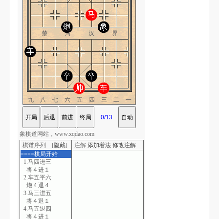
楚 河 汉 界
九八七六五四三二一
象棋道网站，www.xqdao.com
棋谱序列 [
隐藏
]
注解
添加着法
修改注解
====棋局开始
1.马四进三
将４进１
2.车五平六
炮４退４
3.马三进五
将４退１
4.马五退四
将４进１