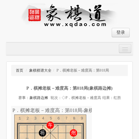
登录
首页
大师对局
首页
/
象棋棋谱大全
/
P．棋摊老板－难度高：第018局
中国象棋经典残局
P．棋摊老板－难度高：第018局(象棋路边摊)
象棋棋谱
赛事：
象棋路边摊
轮次：◇P．棋摊老板－难度高
结果：红胜
残局破解
P．棋摊老板－难度高：第018局-象棋道
象棋小游戏
１２３４５６７８９