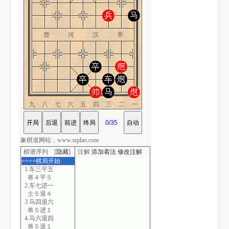
楚 河 汉 界
九八七六五四三二一
象棋道网站，www.xqdao.com
棋谱序列 [
隐藏
]
注解
添加着法
修改注解
====棋局开始
1.车三平五
将４平５
2.车七进一
士５退４
3.马四退六
将５进１
4.马六退四
将５退１