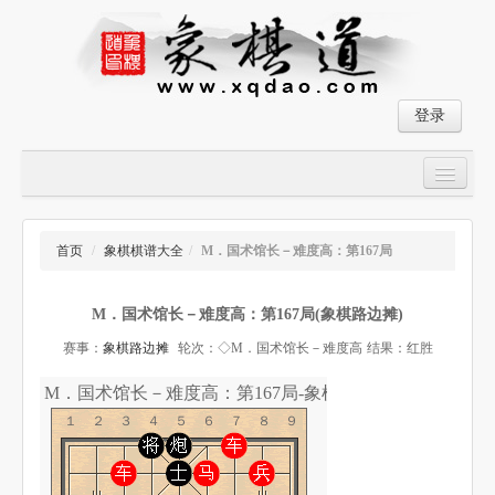
登录
首页
大师对局
首页
/
象棋棋谱大全
/
M．国术馆长－难度高：第167局
中国象棋经典残局
M．国术馆长－难度高：第167局(象棋路边摊)
象棋棋谱
赛事：
象棋路边摊
轮次：◇M．国术馆长－难度高
结果：红胜
残局破解
M．国术馆长－难度高：第167局-象棋道
象棋小游戏
１２３４５６７８９