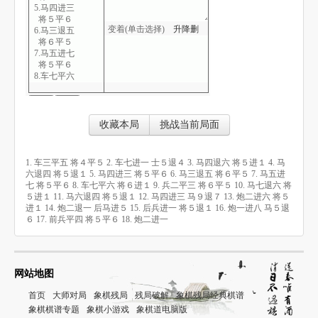
5.马四进三
将５平６
变着(单击选择)
升
降
删
6.马三退五
将６平５
7.马五进七
将５平６
8.车七平六
将６进１
9.兵二平三
将６平５
10.马七退六
收藏本局
挑战当前局面
将５进１
11.马六退四
将５退１
1. 车三平五 将４平５ 2. 车七进一 士５退４ 3. 马四退六 将５进１ 4. 马
12.马四进三
六退四 将５退１ 5. 马四进三 将５平６ 6. 马三退五 将６平５ 7. 马五进
马９退７
七 将５平６ 8. 车七平六 将６进１ 9. 兵二平三 将６平５ 10. 马七退六 将
13.炮二进六
５进１ 11. 马六退四 将５退１ 12. 马四进三 马９退７ 13. 炮二进六 将５
将５进１
进１ 14. 炮二退一 后马进５ 15. 后兵进一 将５退１ 16. 炮一进八 马５退
14.炮二退一
６ 17. 前兵平四 将５平６ 18. 炮二进一
后马进５
15.后兵进一
将５退１
16.炮一进八
马５退６
网站地图
17.前兵平四
将５平６
首页
大师对局
象棋残局
残局破解
象棋残局经典棋谱
18.炮二进一
象棋棋谱专题
象棋小游戏
象棋道电脑版