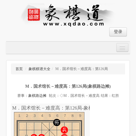
登录
首页
大师对局
首页
/
象棋棋谱大全
/
M．国术馆长－难度高：第126局
中国象棋经典残局
M．国术馆长－难度高：第126局(象棋路边摊)
象棋棋谱
赛事：
象棋路边摊
轮次：◇M．国术馆长－难度高
结果：红胜
残局破解
M．国术馆长－难度高：第126局-象棋道
象棋小游戏
１２３４５６７８９