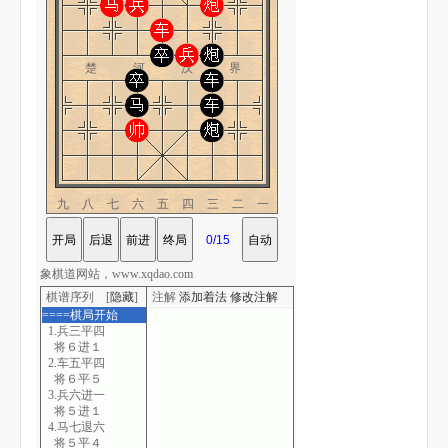
楚 河 汉 界
九八七六五四三二一
象棋道网站，www.xqdao.com
棋谱序列 [
隐藏
]
注解
添加着法
修改注解
====棋局开始
1.兵三平四
将６进１
2.车五平四
将６平５
3.兵六进一
将５进１
4.马七退六
将５平４