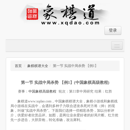
登录
首页
大师对局
首页
/
象棋棋谱大全
/
第一节 实战中局杀势 【例1】
中国象棋经典残局
第一节 实战中局杀势 【例1】(中国象棋高级教程)
象棋棋谱
赛事：
中国象棋高级教程
轮次：第11章中局研究
结果：红胜
残局破解
象棋道www.xqdao.com，中国象棋棋谱大全，象棋小游戏和象棋残
局小游戏在实战中，会遇到多种子力联合进攻杀死对方将（帅）的现
象棋小游戏
象，叫做“实战中局杀势”。下面我们选择一些精彩杀势，加以分析评
介，供爱好者欣赏品评。如图，是两位业余爱好者的好局片断。红方抢
先一步进击，大胆弃炮，转化准确，攻法犀利。