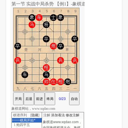
第一节 实战中局杀势 【例1】-象棋道
１２３４５６７８９
楚 河 汉 界
九八七六五四三二一
象棋道网站，www.xqdao.com
棋谱序列 [
隐藏
]
注解
添加着法
修改注解
====棋局开始*
1.炮四平五