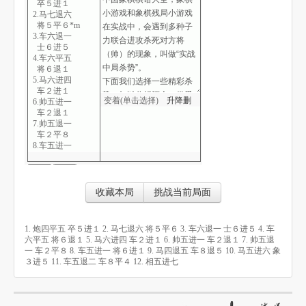
卒５进１
2.马七退六
将５平６*m
3.车六退一
士６进５
4.车六平五
将６退１
5.马六进四
车２进１
变着(单击选择)
升
降
删
6.帅五进一
车２退１
7.帅五退一
车２平８
8.车五进一
将６进１
9.马四退五
车８退５
10.马五进六*
收藏本局
挑战当前局面
象３进５*
11.车五退二
车８平４
1. 炮四平五 卒５进１ 2. 马七退六 将５平６ 3. 车六退一 士６进５ 4. 车
12.相五进七*
六平五 将６退１ 5. 马六进四 车２进１ 6. 帅五进一 车２退１ 7. 帅五退
一 车２平８ 8. 车五进一 将６进１ 9. 马四退五 车８退５ 10. 马五进六 象
３进５ 11. 车五退二 车８平４ 12. 相五进七