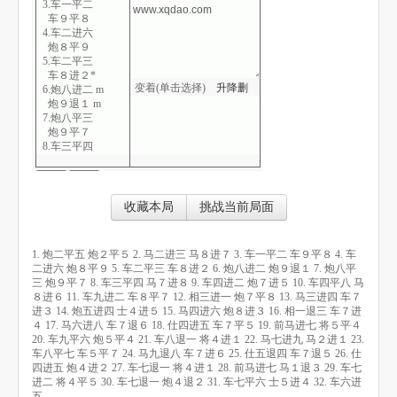
3.车一平二
车９平８
4.车二进六
炮８平９
5.车二平三
车８进２*
变着(单击选择)
升
降
删
6.炮八进二 m
炮９退１ m
7.炮八平三
炮９平７
8.车三平四
马７进８*
9.车四进二
炮７进５
10.车四平八
收藏本局
挑战当前局面
马８进６
11.车九进二
车８平７*
1. 炮二平五 炮２平５ 2. 马二进三 马８进７ 3. 车一平二 车９平８ 4. 车
12.相三进一
二进六 炮８平９ 5. 车二平三 车８进２ 6. 炮八进二 炮９退１ 7. 炮八平
炮７平８
三 炮９平７ 8. 车三平四 马７进８ 9. 车四进二 炮７进５ 10. 车四平八 马
13.马三进四
８进６ 11. 车九进二 车８平７ 12. 相三进一 炮７平８ 13. 马三进四 车７
车７进３
进３ 14. 炮五进四 士４进５ 15. 马四进六 炮８进３ 16. 相一退三 车７进
14.炮五进四
４ 17. 马六进八 车７退６ 18. 仕四进五 车７平５ 19. 前马进七 将５平４
士４进５*
20. 车九平六 炮５平４ 21. 车八退一 将４进１ 22. 马七进九 马２进１ 23.
15.马四进六
车八平七 车５平７ 24. 马九退八 车７进６ 25. 仕五退四 车７退５ 26. 仕
炮８进３
四进五 炮４进２ 27. 车七退一 将４进１ 28. 前马进七 马１退３ 29. 车七
16.相一退三
进二 将４平５ 30. 车七退一 炮４退２ 31. 车七平六 士５进４ 32. 车六进
车７进４
五