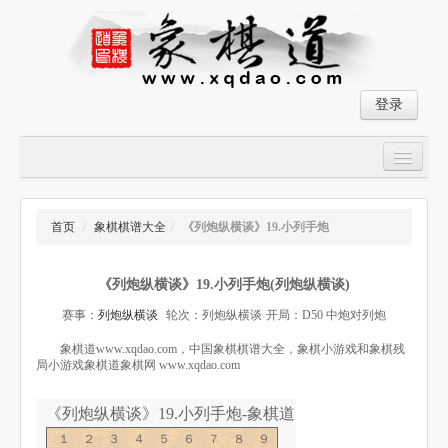
登录
首页
大师对局
首页
/
象棋棋谱大全
/
《列炮纵横谈》19.小列手炮
中国象棋经典残局
《列炮纵横谈》19.小列手炮(列炮纵横谈)
象棋棋谱
赛事：
列炮纵横谈
轮次：列炮纵横谈
开局：D50 中炮对列炮
残局破解
象棋道www.xqdao.com，中国象棋棋谱大全，象棋小游戏和象棋残
局小游戏象棋道象棋网 www.xqdao.com
象棋小游戏
《列炮纵横谈》19.小列手炮-象棋道
１２３４５６７８９