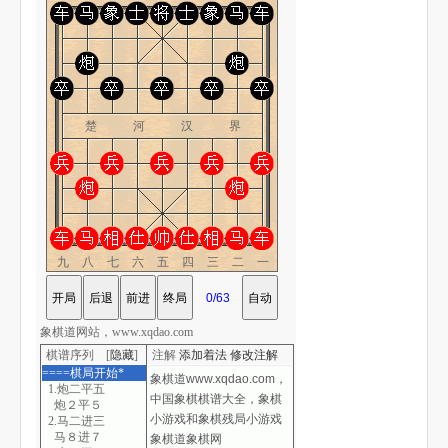
楚 河 汉 界
九八七六五四三二一
象棋道网站，www.xqdao.com
棋谱序列 [
隐藏
]
注解
添加着法
修改注解
====棋局开始*
1.炮二平五
炮２平５
2.马二进三
马８进７