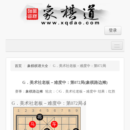
登录
首页
大师对局
首页
/
象棋棋谱大全
/
G．美术社老板－难度中：第072局
中国象棋经典残局
G．美术社老板－难度中：第072局(象棋路边摊)
象棋棋谱
赛事：
象棋路边摊
轮次：◇G．美术社老板－难度中
结果：红胜
残局破解
G．美术社老板－难度中：第072局-象棋道
象棋小游戏
１２３４５６７８９