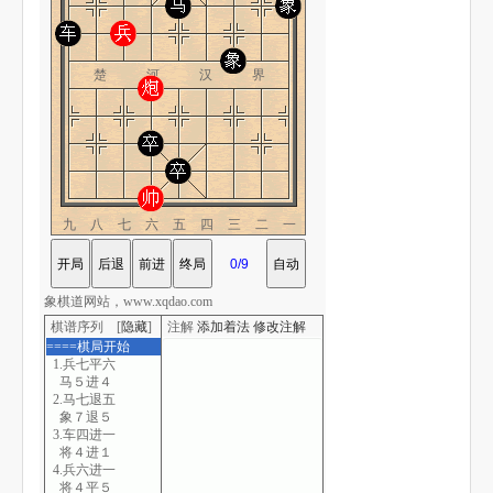
楚 河 汉 界
九八七六五四三二一
象棋道网站，www.xqdao.com
棋谱序列 [
隐藏
]
注解
添加着法
修改注解
====棋局开始
1.兵七平六
马５进４
2.马七退五
象７退５
3.车四进一
将４进１
4.兵六进一
将４平５