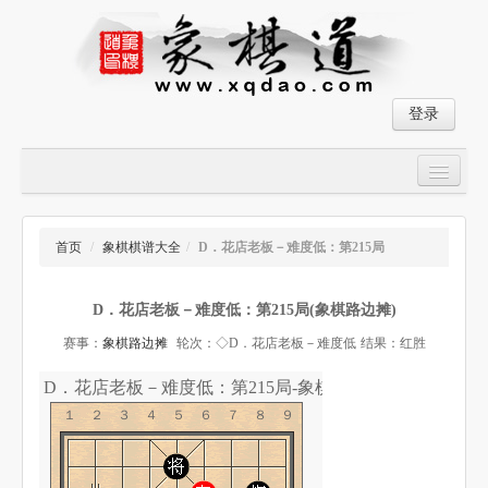
登录
首页
大师对局
首页
/
象棋棋谱大全
/
D．花店老板－难度低：第215局
中国象棋经典残局
D．花店老板－难度低：第215局(象棋路边摊)
象棋棋谱
赛事：
象棋路边摊
轮次：◇D．花店老板－难度低
结果：红胜
残局破解
D．花店老板－难度低：第215局-象棋道
象棋小游戏
１２３４５６７８９