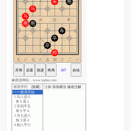
楚 河 汉 界
九八七六五四三二一
象棋道网站，www.xqdao.com
棋谱序列 [
隐藏
]
注解
添加着法
修改注解
====棋局开始
1.马八进六
将５退１
2.车四平五
将５平４
3.马七进八
炮３退４
4.炮八平六