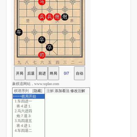
楚 河 汉 界
九八七六五四三二一
象棋道网站，www.xqdao.com
棋谱序列 [
隐藏
]
注解
添加着法
修改注解
====棋局开始
1.车四进一
将４进１
2.马六进四
炮７退３
3.马四退五
将４进１
4.车四退二