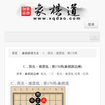
登录
首页
大师对局
首页
/
象棋棋谱大全
/
C．医生－难度低：第170局
中国象棋经典残局
C．医生－难度低：第170局(象棋路边摊)
象棋棋谱
赛事：
象棋路边摊
轮次：◇C．医生－难度低
结果：红胜
残局破解
C．医生－难度低：第170局-象棋道
象棋小游戏
１２３４５６７８９