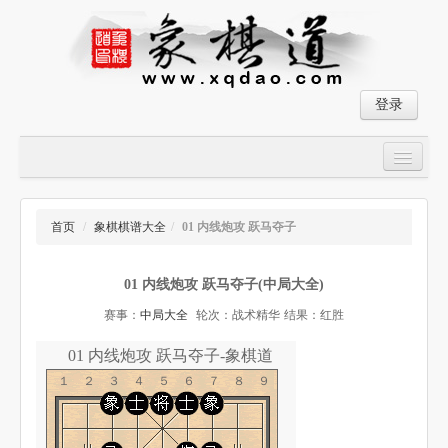
登录
首页
大师对局
首页
/
象棋棋谱大全
/
01 内线炮攻 跃马夺子
中国象棋经典残局
01 内线炮攻 跃马夺子(中局大全)
象棋棋谱
赛事：
中局大全
轮次：战术精华
结果：红胜
残局破解
01 内线炮攻 跃马夺子-象棋道
象棋小游戏
１２３４５６７８９