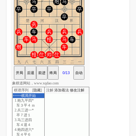
楚 河 汉 界
九八七六五四三二一
象棋道网站，www.xqdao.com
棋谱序列 [
隐藏
]
注解
添加着法
修改注解
====棋局开始
1.炮九平四*
车３平４ m
2.兵三进一*
卒７进１
3.马三进四
车４退４
4.炮四进六*
车４平６