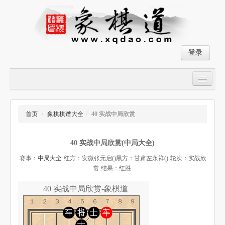
登录
首页
大师对局
首页
/
象棋棋谱大全
/
40 实战中局欣赏
中国象棋经典残局
40 实战中局欣赏(中局大全)
象棋棋谱
赛事：
中局大全
红方：安微张元启()
黑方：甘肃左永祥()
轮次：实战欣
残局破解
赏
结果：红胜
象棋小游戏
40 实战中局欣赏-象棋道
１２３４５６７８９