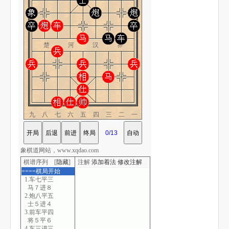
楚 河 汉 界
九八七六五四三二一
象棋道网站，www.xqdao.com
棋谱序列 [
隐藏
]
注解
添加着法
修改注解
====棋局开始
1.车七平三
马７进８
2.炮八平五
士５进４
3.前车平四
将５平６
4.车三进三