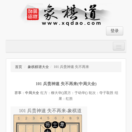
登录
首页
大师对局
首页
/
象棋棋谱大全
/
101 兵贵神速 失不再来
中国象棋经典残局
101 兵贵神速 失不再来(中局大全)
象棋棋谱
赛事：
中局大全
红方：柳大华()
黑方：于幼华()
轮次：夺子取胜
结
残局破解
果：红胜
象棋小游戏
101 兵贵神速 失不再来-象棋道
１２３４５６７８９