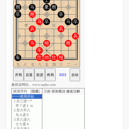
楚 河 汉 界
九八七六五四三二一
象棋道网站，www.xqdao.com
棋谱序列 [
隐藏
]
注解
添加着法
修改注解
====棋局开始
1.兵三进一*
卒７进１ m
2.车六平八
马３进５
3.车八进八
士５退４
4.马六进八