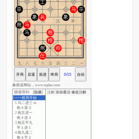
楚 河 汉 界
九八七六五四三二一
象棋道网站，www.xqdao.com
棋谱序列 [
隐藏
]
注解
添加着法
修改注解
====棋局开始
1.马二进三 m
炮４退３
2.炮五进一
炮４进３
3.炮五平九
卒１进１
4.炮九退二
炮４平２