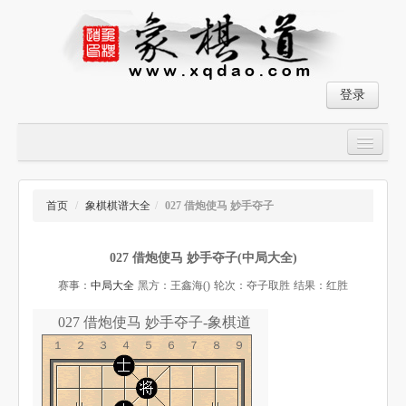
登录
首页
大师对局
首页
/
象棋棋谱大全
/
027 借炮使马 妙手夺子
中国象棋经典残局
027 借炮使马 妙手夺子(中局大全)
象棋棋谱
赛事：
中局大全
黑方：王鑫海()
轮次：夺子取胜
结果：红胜
残局破解
027 借炮使马 妙手夺子-象棋道
象棋小游戏
１２３４５６７８９