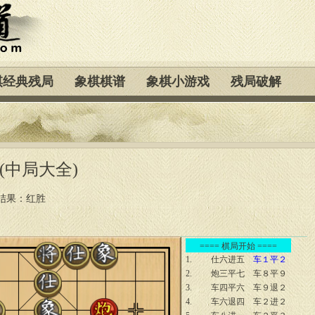
棋经典残局
象棋棋谱
象棋小游戏
残局破解
(中局大全)
结果：红胜
==== 棋局开始 ====
1.
仕六进五
车１平２
2.
炮三平七
车８平９
3.
车四平六
车９退２
4.
车六退四
车２进２