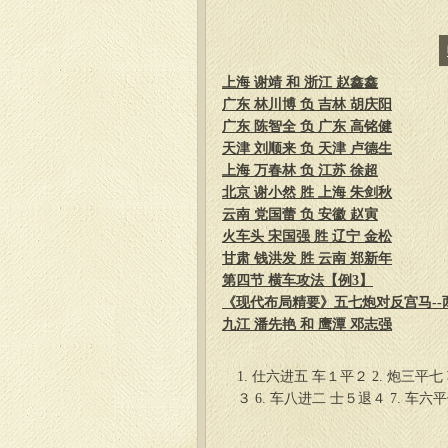
上海 谢靖 和 浙江 赵鑫鑫
广东 林川博 负 吉林 胡庆阳
广东 陈智全 负 广东 高铭健
天津 刘顺来 负 天津 卢德生
上海 万春林 负 江苏 徐超
北京 谢小然 胜 上海 朱剑秋
云南 党国蕾 负 安徽 赵寅
火车头 宋国强 胜 辽宁 金松
甘肃 钱洪发 胜 云南 郑新年
第四节 横车攻法【例3】
《现代布局精要》五七炮对反宫马--两
九江 潘先艳 和 鹰潭 邓志强
1. 仕六进五 车１平２ 2. 炮三平七
３ 6. 车八进二 士５退４ 7. 车六