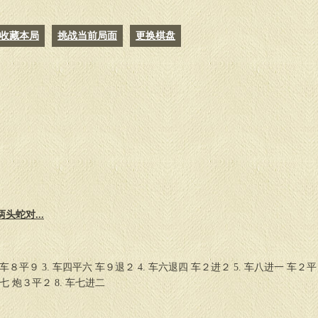
收藏本局
挑战当前局面
更换棋盘
头蛇对...
 车８平９ 3. 车四平六 车９退２ 4. 车六退四 车２进２ 5. 车八进一 车２平
平七 炮３平２ 8. 车七进二