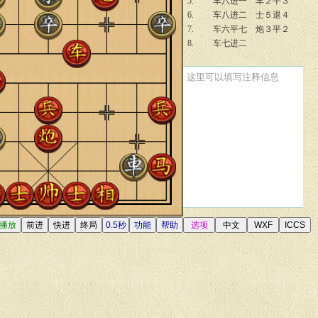
5.
车八进一
车２平３
6.
车八进二
士５退４
7.
车六平七
炮３平２
8.
车七进二
这里可以填写注释信息