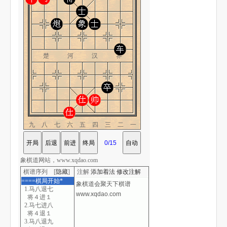
楚 河 汉 界
九八七六五四三二一
象棋道网站，www.xqdao.com
棋谱序列 [
隐藏
]
注解
添加着法
修改注解
====棋局开始*
1.马八退七
将４进１
2.马七进八
将４退１
3.马八退九