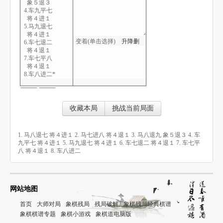
象５退３
4.车九平七
将４进１
5.马九退七
将４进１
变着(单击选择)
升
降
删
6.车七退二
将４退１
7.车七平八
将４退１
8.车八进二*
收藏本局
挑战当前局面
1. 马八退七 将４进１ 2. 马七进八 将４退１ 3. 马八退九 象５退３ 4. 车
九平七 将４进１ 5. 马九退七 将４进１ 6. 车七退二 将４退１ 7. 车七平
八 将４退１ 8. 车八进二
网站地图
首页
大师对局
象棋残局
残局破解
象棋残局经典棋谱
象棋棋谱专题
象棋小游戏
象棋道电脑版