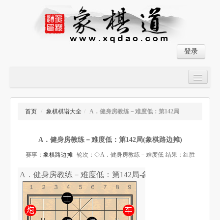
登录
首页
大师对局
首页
/
象棋棋谱大全
/
A．健身房教练－难度低：第142局
中国象棋经典残局
A．健身房教练－难度低：第142局(象棋路边摊)
象棋棋谱
赛事：
象棋路边摊
轮次：◇A．健身房教练－难度低
结果：红胜
残局破解
A．健身房教练－难度低：第142局-象棋道
象棋小游戏
１２３４５６７８９