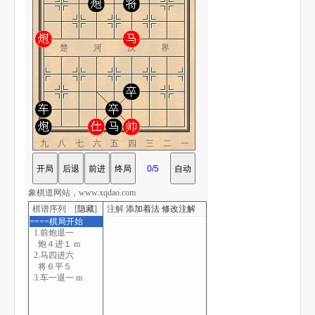
楚 河 汉 界
九八七六五四三二一
象棋道网站，www.xqdao.com
棋谱序列 [
隐藏
]
注解
添加着法
修改注解
====棋局开始
1.前炮退一
炮４进１ m
2.马四进六
将６平５
3.车一退一 m