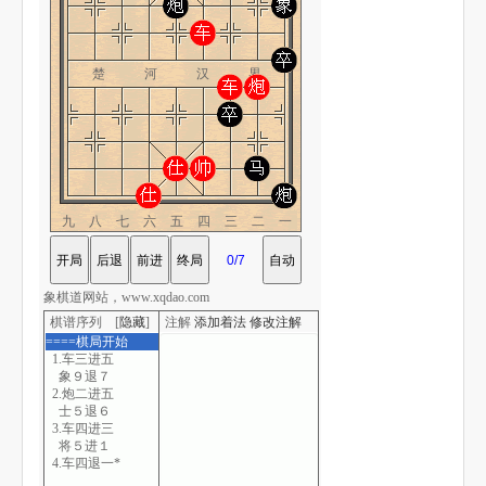
楚 河 汉 界
九八七六五四三二一
象棋道网站，www.xqdao.com
棋谱序列 [
隐藏
]
注解
添加着法
修改注解
====棋局开始
1.车三进五
象９退７
2.炮二进五
士５退６
3.车四进三
将５进１
4.车四退一*