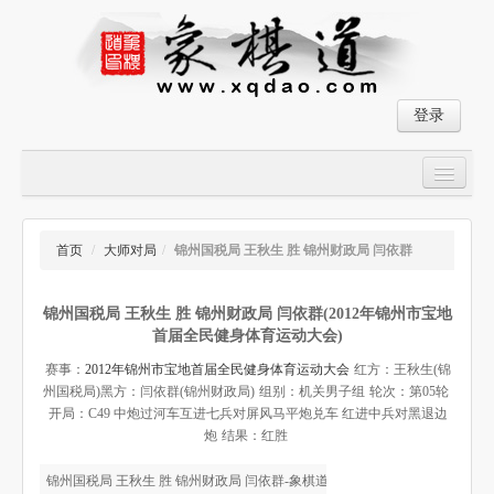
登录
首页
大师对局
首页
/
大师对局
/
锦州国税局 王秋生 胜 锦州财政局 闫依群
中国象棋经典残局
锦州国税局 王秋生 胜 锦州财政局 闫依群(2012年锦州市宝地
象棋棋谱
首届全民健身体育运动大会)
残局破解
赛事：
2012年锦州市宝地首届全民健身体育运动大会
红方：王秋生(锦
州国税局)
黑方：闫依群(锦州财政局)
组别：机关男子组
轮次：第05轮
象棋小游戏
开局：C49 中炮过河车互进七兵对屏风马平炮兑车 红进中兵对黑退边
炮
结果：红胜
锦州国税局 王秋生 胜 锦州财政局 闫依群-象棋道