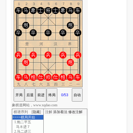
１２３４５６７８９
楚 河 汉 界
九八七六五四三二一
象棋道网站，www.xqdao.com
棋谱序列 [
隐藏
]
注解
添加着法
修改注解
====棋局开始
1.炮二平五
马８进７
2.马二进三