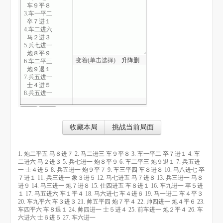
车９平８
3.车一平二
卒７进１
4.车二进六
马２进３
5.兵七进一
炮８平９
变着(单击选择)
升
降
删
6.车二平三
炮９退１
7.兵五进一
士４进５
8.兵五进一
炮９平７
9.车三平四
车８进８
10.马八进七
收藏本局
挑战当前局面
卒７进１
11.兵三进一
象３进５
1. 炮二平五 马８进７ 2. 马二进三 车９平８ 3. 车一平二 卒７进１ 4. 车
12.马七进五
二进六 马２进３ 5. 兵七进一 炮８平９ 6. 车二平三 炮９退１ 7. 兵五进
马７进８
一 士４进５ 8. 兵五进一 炮９平７ 9. 车三平四 车８进８ 10. 马八进七 卒
13.兵三进一
７进１ 11. 兵三进一 象３进５ 12. 马七进五 马７进８ 13. 兵三进一 马８
马８进９
进９ 14. 马三进一 炮７进８ 15. 仕四进五 车８进１ 16. 车九进一 卒５进
14.马三进一
１ 17. 马五进六 车１平４ 18. 马六进七 车４进６ 19. 马一进二 车４平３
炮７进８
20. 车九平六 车３进３ 21. 帅五平四 炮７平４ 22. 帅四进一 炮４平６ 23.
15.仕四进五
车四平六 车８退１ 24. 帅四进一 士５进４ 25. 前车进一 炮２平４ 26. 车
车８进１
六进六 士６进５ 27. 车六进一
16.车九进一