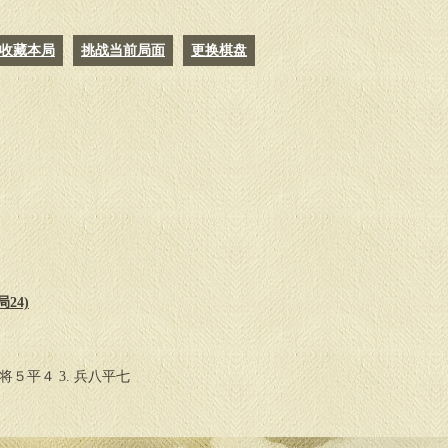
收藏本局
挑战当前局面
更换棋盘
24)
 将５平４ 3. 兵八平七