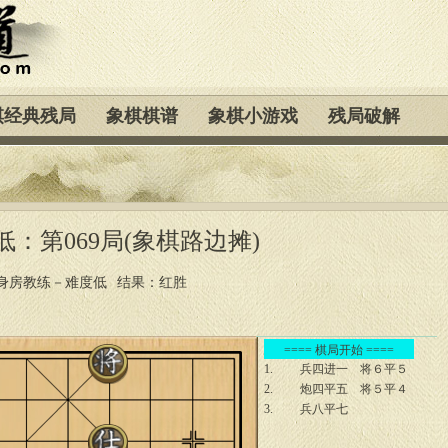
棋经典残局
象棋棋谱
象棋小游戏
残局破解
：第069局(象棋路边摊)
身房教练－难度低
结果：红胜
==== 棋局开始 ====
1.
兵四进一
将６平５
2.
炮四平五
将５平４
3.
兵八平七