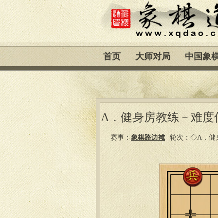
首页
大师对局
中国象
A．健身房教练－难度低
赛事：
象棋路边摊
轮次：◇A．健