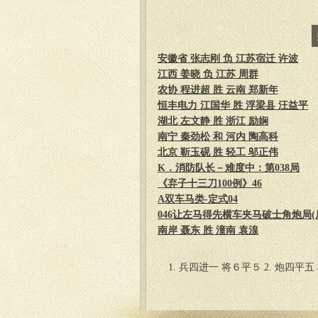
安徽省 张志刚 负 江苏宿迁 许波
江西 姜晓 负 江苏 周群
农协 程进超 胜 云南 郑新年
恒丰电力 江国华 胜 浮梁县 汪益平
湖北 左文静 胜 浙江 励娴
南宁 秦劲松 和 河内 陶高科
北京 靳玉砚 胜 轻工 邬正伟
K．消防队长－难度中：第038局
《弃子十三刀100例》46
A双车马类-定式04
046让左马得先横车夹马破士角炮局(局
南岸 聂东 胜 潼南 袁湶
1. 兵四进一 将６平５ 2. 炮四平五