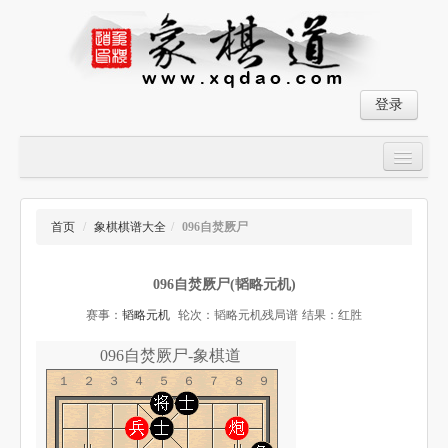
登录
首页
大师对局
首页
/
象棋棋谱大全
/
096自焚厥尸
中国象棋经典残局
096自焚厥尸(韬略元机)
象棋棋谱
赛事：
韬略元机
轮次：韬略元机残局谱
结果：红胜
残局破解
096自焚厥尸-象棋道
象棋小游戏
１２３４５６７８９