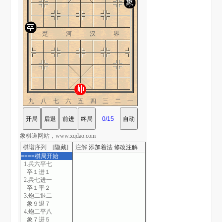
楚 河 汉 界
九八七六五四三二一
象棋道网站，www.xqdao.com
棋谱序列 [
隐藏
]
注解
添加着法
修改注解
====棋局开始
1.兵六平七
卒１进１
2.兵七进一
卒１平２
3.炮二退二
象９退７
4.炮二平八
象７进５