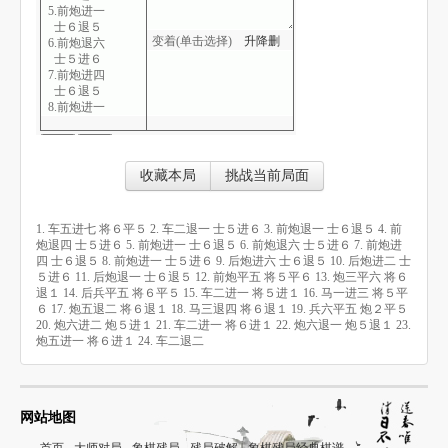
5.前炮进一
士６退５
变着(单击选择)
升
降
删
6.前炮退六
士５进６
7.前炮进四
士６退５
8.前炮进一
士５进６
9.后炮进六
士６退５
10.后炮进二
收藏本局
挑战当前局面
士５进６
11.后炮退一
士６退５
1. 车五进七 将６平５ 2. 车二退一 士５进６ 3. 前炮退一 士６退５ 4. 前
12.前炮平五
炮退四 士５进６ 5. 前炮进一 士６退５ 6. 前炮退六 士５进６ 7. 前炮进
将５平６
四 士６退５ 8. 前炮进一 士５进６ 9. 后炮进六 士６退５ 10. 后炮进二 士
13.炮三平六
５进６ 11. 后炮退一 士６退５ 12. 前炮平五 将５平６ 13. 炮三平六 将６
将６退１
退１ 14. 后兵平五 将６平５ 15. 车二进一 将５进１ 16. 马一进三 将５平
14.后兵平五
６ 17. 炮五退二 将６退１ 18. 马三退四 将６退１ 19. 兵六平五 炮２平５
将６平５
20. 炮六进二 炮５进１ 21. 车二进一 将６进１ 22. 炮六退一 炮５退１ 23.
15.车二进一
炮五进一 将６进１ 24. 车二退二
将５进１
16.马一进三
将５平６
17.炮五退二
将６退１
网站地图
18.马三退四
将６退１