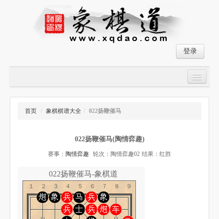
登录
首页
大师对局
首页
/
象棋棋谱大全
/
022扬鞭催马
中国象棋经典残局
022扬鞭催马(陶情弈趣)
象棋棋谱
赛事：
陶情弈趣
轮次：陶情弈趣02
结果：红胜
残局破解
022扬鞭催马-象棋道
象棋小游戏
１２３４５６７８９