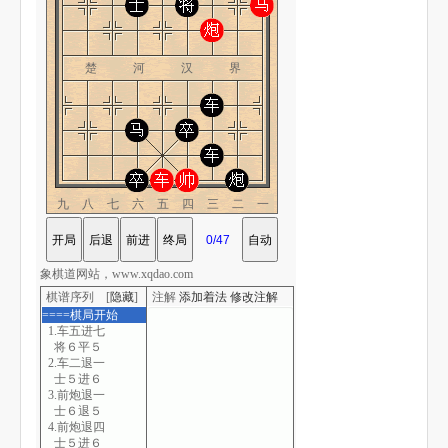
楚 河 汉 界
九八七六五四三二一
象棋道网站，www.xqdao.com
棋谱序列 [
隐藏
]
注解
添加着法
修改注解
====棋局开始
1.车五进七
将６平５
2.车二退一
士５进６
3.前炮退一
士６退５
4.前炮退四
士５进６