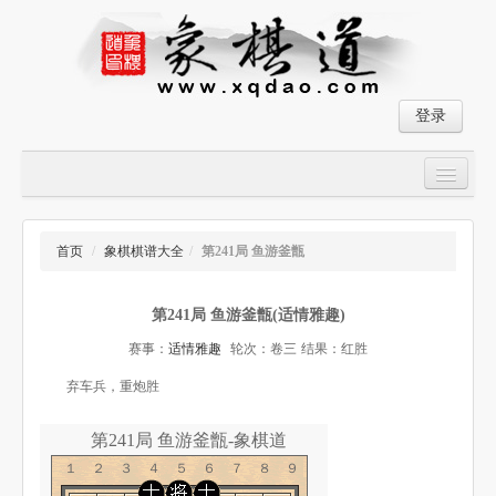
登录
首页
大师对局
首页
/
象棋棋谱大全
/
第241局 鱼游釜甑
中国象棋经典残局
第241局 鱼游釜甑(适情雅趣)
象棋棋谱
赛事：
适情雅趣
轮次：卷三
结果：红胜
残局破解
弃车兵，重炮胜
象棋小游戏
第241局 鱼游釜甑-象棋道
１２３４５６７８９