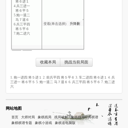
将６进１
4.兵三进一
将６平５
5.炮一退二
马７退６
变着(单击选择)
升
降
删
6.兵三平四
将５平６
7.炮二进六
收藏本局
挑战当前局面
1. 炮一进四 将５进１ 2. 前兵平四 将５平６ 3. 车二进四 将６进１ 4. 兵
三进一 将６平５ 5. 炮一退二 马７退６ 6. 兵三平四 将５平６ 7. 炮二进
六
网站地图
首页
大师对局
象棋残局
残局破解
象棋残局经典棋谱
象棋棋谱专题
象棋小游戏
象棋道电脑版