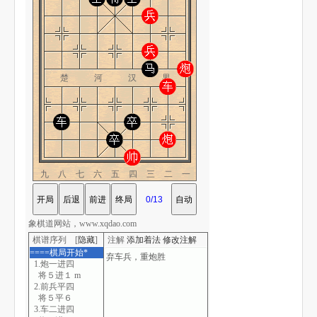
楚 河 汉 界
九八七六五四三二一
象棋道网站，www.xqdao.com
棋谱序列 [
隐藏
]
注解
添加着法
修改注解
====棋局开始*
1.炮一进四
将５进１ m
2.前兵平四
将５平６
3.车二进四