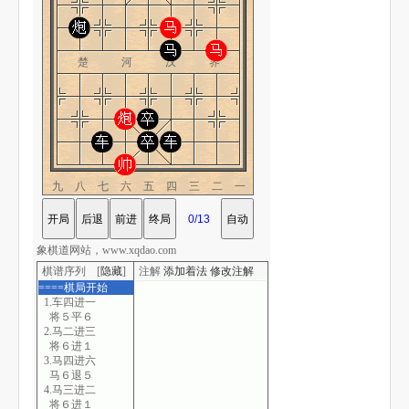
楚 河 汉 界
九八七六五四三二一
象棋道网站，www.xqdao.com
棋谱序列 [
隐藏
]
注解
添加着法
修改注解
====棋局开始
1.车四进一
将５平６
2.马二进三
将６进１
3.马四进六
马６退５
4.马三进二
将６进１