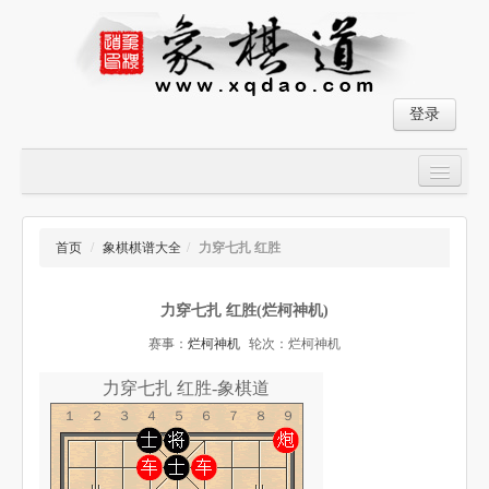
登录
首页
大师对局
首页
/
象棋棋谱大全
/
力穿七扎 红胜
中国象棋经典残局
力穿七扎 红胜(烂柯神机)
象棋棋谱
赛事：
烂柯神机
轮次：烂柯神机
残局破解
力穿七扎 红胜-象棋道
象棋小游戏
１２３４５６７８９