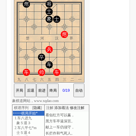
楚 河 汉 界
九八七六五四三二一
象棋道网站，www.xqdao.com
棋谱序列 [
隐藏
]
注解
添加着法
修改注解
====棋局开始*
1.车八进九
象５退３
2.车八平七*m
士５退４