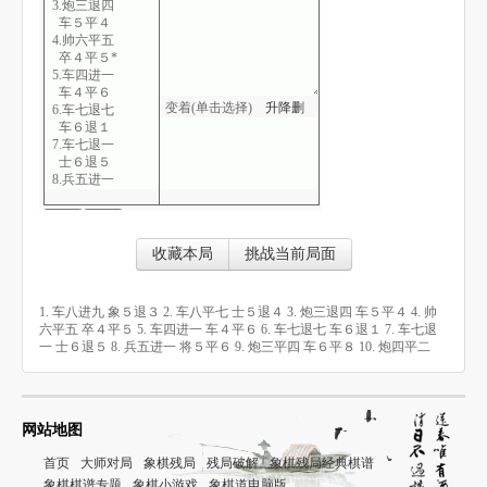
3.炮三退四
车５平４
4.帅六平五
卒４平５*
5.车四进一
车４平６
变着(单击选择)
升
降
删
6.车七退七
车６退１
7.车七退一
士６退５
8.兵五进一
将５平６
9.炮三平四
车６平８
10.炮四平二
收藏本局
挑战当前局面
1. 车八进九 象５退３ 2. 车八平七 士５退４ 3. 炮三退四 车５平４ 4. 帅
六平五 卒４平５ 5. 车四进一 车４平６ 6. 车七退七 车６退１ 7. 车七退
一 士６退５ 8. 兵五进一 将５平６ 9. 炮三平四 车６平８ 10. 炮四平二
网站地图
首页
大师对局
象棋残局
残局破解
象棋残局经典棋谱
象棋棋谱专题
象棋小游戏
象棋道电脑版