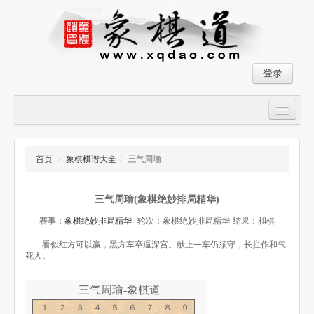
登录
首页
大师对局
首页
/
象棋棋谱大全
/
三气周瑜
中国象棋经典残局
三气周瑜(象棋绝妙排局精华)
象棋棋谱
赛事：
象棋绝妙排局精华
轮次：象棋绝妙排局精华
结果：和棋
残局破解
看似红方可以赢，黑方车卒逼深宫。献上一车仍须守，长拦作和气
死人。
象棋小游戏
三气周瑜-象棋道
１２３４５６７８９